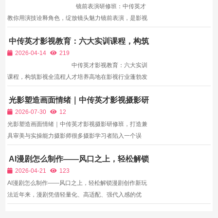
镜前表演研修班：中传英才
教你用演技诠释角色，绽放镜头魅力镜前表演，是影视
创作的核心环节之一，演员通过演技诠释角色、传递情
中传英才影视教育：六大实训课程，构筑
感，让剧本中的人物鲜活起来，打动观众内心。想要成
影视全流程人才培养高地
为一名优秀的影视演员，不仅需要具...
2026-04-14
219
中传英才影视教育：六大实训
课程，构筑影视全流程人才培养高地在影视行业蓬勃发
展、内容需求持续爆发的当下，专业影视人才成为行业
光影塑造画面情绪｜中传英才影视摄影研
稀缺资源。从院线电影、网络剧到微短剧、商业短片，
修班，打造兼具审美与实操能力摄影师
优质作品的诞生离不开导演、摄影、...
2026-07-30
12
光影塑造画面情绪｜中传英才影视摄影研修班，打造兼
具审美与实操能力摄影师很多摄影学习者陷入一个误
区：认为熟练操作相机、掌握参数调节就是影视摄影的
AI漫剧怎么制作——风口之上，轻松解锁
全部。真正职业影视摄影师，需要读懂剧本，理解故事
漫剧创作新玩法
内核，用镜头语言烘托人物情绪，配合导演完成整体叙
2026-04-21
123
事。不少...
AI漫剧怎么制作——风口之上，轻松解锁漫剧创作新玩
法近年来，漫剧凭借轻量化、高适配、强代入感的优
势，成为短视频平台、影视平台的新宠，无论是自媒体
账号引流、短剧变现，还是IP孵化、商业合作，漫剧都