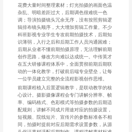
花费大量时间整理素材；灯光拍摄的画面色温
杂乱、明暗差距过大，后期调色很难统一色
调；导演拍摄镜头冗余无序，没有按照剪辑逻
辑排布镜头顺序，大大增加剪辑工作量。不少
科班影视专业学生专攻前期拍摄技术，后期知
识薄弱，入行之后和后期工作人员沟通困难；
后期从业者不懂前期拍摄原理，无法理解前期
创作思路，修改方向难以达成统一。中传英才
在五大研修课程体系中，全面贯彻前期后期联
动的一体化教学，打破前后端专业壁垒，让每
一位学员建立完整的全流程影视创作思维。
前期课程植入后置逻辑教学，是联动教学的核
心设计。摄影摄像课程会专门讲解分辨率、帧
率、编码格式、色彩模式等拍摄参数的后期适
配规则，讲解不同成片用途对应的拍摄设置，
短视频、院线短片、宣传片的参数标准各不相
同，拍摄时提前对应后期需求设置参数，从源
头保证素材适配后期制作。课程讲解素材标准