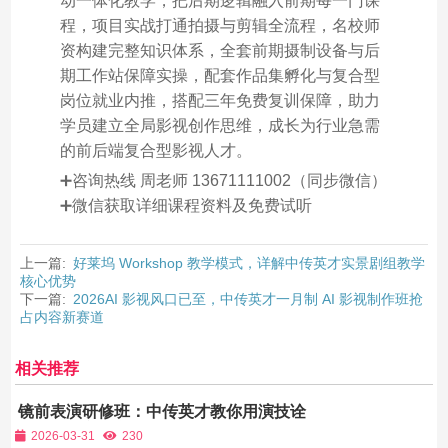
动一体化教学，把后期逻辑融入前期每一门课
程，项目实战打通拍摄与剪辑全流程，名校师
资构建完整知识体系，全套前期摄制设备与后
期工作站保障实操，配套作品集孵化与复合型
岗位就业内推，搭配三年免费复训保障，助力
学员建立全局影视创作思维，成长为行业急需
的前后端复合型影视人才。
➕咨询热线 周老师 13671111002（同步微信）
➕微信获取详细课程资料及免费试听
上一篇:
好莱坞 Workshop 教学模式，详解中传英才实景剧组教学
核心优势
下一篇:
2026AI 影视风口已至，中传英才一月制 AI 影视制作班抢
占内容新赛道
相关推荐
镜前表演研修班：中传英才教你用演技诠
释角色，绽放镜头魅力
2026-03-31
230