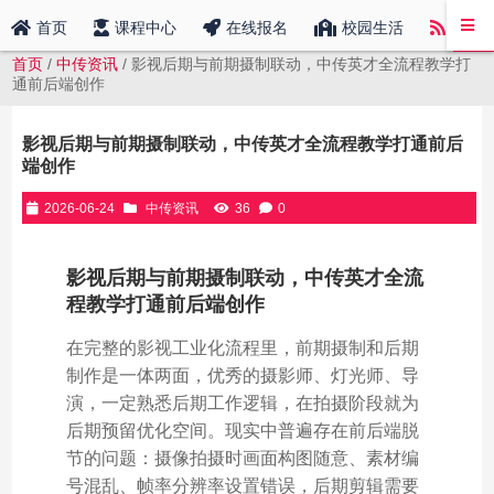
中传
首页
课程中心
在线报名
校园生活
首页
/
中传资讯
/ 影视后期与前期摄制联动，中传英才全流程教学打
通前后端创作
影视后期与前期摄制联动，中传英才全流程教学打通前后
端创作
2026-06-24
中传资讯
36
0
影视后期与前期摄制联动，中传英才全流
程教学打通前后端创作
在完整的影视工业化流程里，前期摄制和后期
制作是一体两面，优秀的摄影师、灯光师、导
演，一定熟悉后期工作逻辑，在拍摄阶段就为
后期预留优化空间。现实中普遍存在前后端脱
节的问题：摄像拍摄时画面构图随意、素材编
号混乱、帧率分辨率设置错误，后期剪辑需要