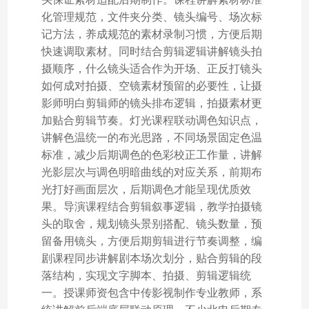
化管理规范，文件夹分类、镜头编号、场次标
记方法，养成规范的素材录制习惯，方便后期
快速调取素材。同时结合剪辑逻辑讲解镜头拍
摄顺序，什么镜头适合作为开场、正反打镜头
如何成对拍摄、空镜素材预留的必要性，让摄
影师明白剪辑师的镜头排布逻辑，拍摄素材更
加贴合剪辑节奏。灯光课程联动调色知识点，
讲解色温统一的布光思路，不同场景固定色温
标准，减少后期调色的色彩校正工作量，讲解
光影层次与调色明暗曲线的对应关系，前期布
光打好画面层次，后期调色才能呈现优质效
果。导演课程结合剪辑叙事逻辑，教学拍摄镜
头的取舍，规划镜头景别搭配、镜头数量，预
留备用镜头，方便后期剪辑进行节奏调整，编
剧课程同步讲解剧本场次划分，贴合剪辑的段
落结构，实现文字脚本、拍摄、剪辑逻辑统
一。授课师资包含中传影视制作专业教师，系