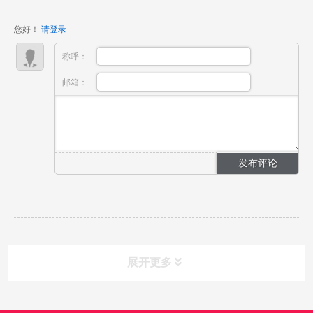
有着广阔的发展空间。但传统漫剧制作，需要专业的手
您好！
请登录
绘能力、分...
称呼：
邮箱：
展开更多