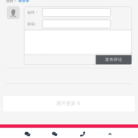
您好！
请登录
缺少永久...
称呼：
邮箱：
展开更多
课程分类
CLASS
Copyright © 2024 中传英才影视教育培训中心 版权所有 |
京ICP备