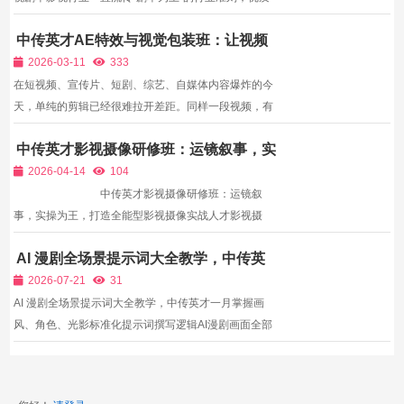
的剧本是影视作品出圈、盈利、沉淀IP的核心基础。当
中传英才AE特效与视觉包装班：让视频
下影视市场不缺拍摄团队、不缺制作设备，稀缺的是懂
更高级，让接单更有价
市场、懂受众、能落地、有创意的实战型编剧人才。很
2026-03-11
333
多编剧...
在短视频、宣传片、短剧、综艺、自媒体内容爆炸的今
天，单纯的剪辑已经很难拉开差距。同样一段视频，有
人剪出来只是普通记录，有人却能做出炫酷片头、高级
中传英才影视摄像研修班：运镜叙事，实
字幕、动感特效、电影级合成——差别就在于AE视觉
操为王，打造全能型影视摄像实战人才
包装能力。 AE，全称After Effects，是影视后期、视觉
2026-04-14
104
设计、动...
中传英才影视摄像研修班：运镜叙
事，实操为王，打造全能型影视摄像实战人才影视摄
像，是影视创作中记录影像、传递画面、执行导演意图
AI 漫剧全场景提示词大全教学，中传英
的核心环节，是连接创作构思与影像呈现的关键桥梁。
才一月掌握画风、角色、光影标准化提示
一名优秀的影视摄像师，不仅要熟练操作各类摄...
2026-07-21
31
词撰写逻辑
AI 漫剧全场景提示词大全教学，中传英才一月掌握画
风、角色、光影标准化提示词撰写逻辑AI漫剧画面全部
依靠文字提示词驱动，关键词结构、人物固定描述、画
风参数、光影氛围描述直接决定成片统一度。大量自学
漫剧创作者随意堆砌零散关键词，存在三大致命问题：