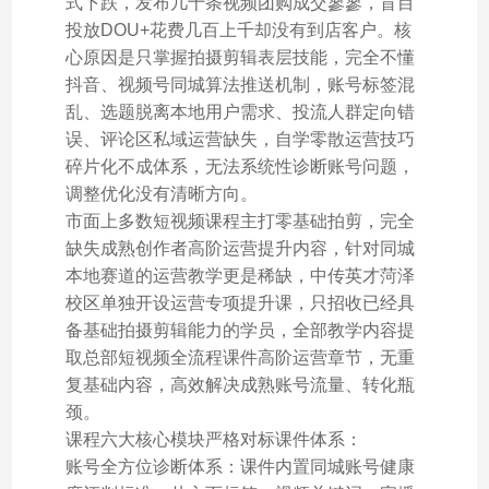
式下跌，发布几十条视频团购成交寥寥，盲目
投放DOU+花费几百上千却没有到店客户。核
心原因是只掌握拍摄剪辑表层技能，完全不懂
抖音、视频号同城算法推送机制，账号标签混
乱、选题脱离本地用户需求、投流人群定向错
误、评论区私域运营缺失，自学零散运营技巧
碎片化不成体系，无法系统性诊断账号问题，
调整优化没有清晰方向。
市面上多数短视频课程主打零基础拍剪，完全
缺失成熟创作者高阶运营提升内容，针对同城
本地赛道的运营教学更是稀缺，中传英才菏泽
校区单独开设运营专项提升课，只招收已经具
备基础拍摄剪辑能力的学员，全部教学内容提
取总部短视频全流程课件高阶运营章节，无重
复基础内容，高效解决成熟账号流量、转化瓶
颈。
课程六大核心模块严格对标课件体系：
账号全方位诊断体系：课件内置同城账号健康