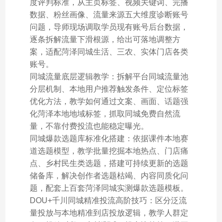
度评判标准，从主页标签、视频关键词、完播
数据、粉丝画像、流量来源五大维度诊断账号
问题，导师现场调取学员现有账号后台数据，
逐条拆解流量下滑根源，给出可落地调整方
案，适配菏泽同城生活、三农、实体门店各类
账号。
同城流量底层逻辑教学：拆解平台同城流量池
分层机制、本地用户推荐触发条件、定位标签
优化方法，教学如何通过文案、画面、话题强
化菏泽本地地域标签，抓取同城免费自然流
量，不靠付费投流也能稳定曝光。
同城爆款选题库标准化搭建：依据课件本地赛
道选题模型，教学批量挖掘本地热点、门店痛
点、乡村民生类选题，搭建可持续更新的选题
储备库，解决创作者选题枯竭、内容同质化问
题，配套上百套菏泽同城实测爆款选题模板。
DOU+千川同城精准投流高阶技巧：区分泛流
量投放与本地精准到店投放逻辑，教学人群定