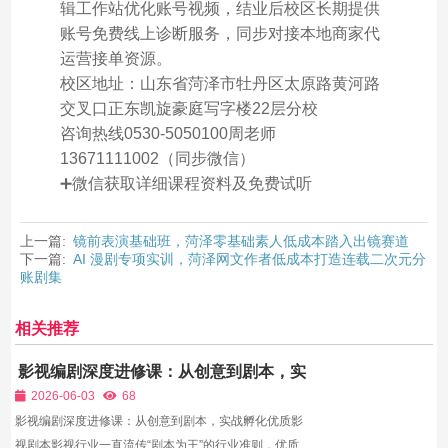
辑工作站优化账号视频，结业后校区长期提供
账号免费线上诊断服务，同步对接本地商家代
运营接单资源。
校区地址：山东省菏泽市牡丹区太原路黄河路
交叉口正东凯旋豪庭写字楼22层分校
咨询热线0530-5050100周老师
13671111002（同步微信）
➕微信获取详细课程资料及免费试听
上一篇:
镜前表演基础班，菏泽零基础素人低成本踏入出镜赛道
下一篇:
AI 漫剧专项实训，菏泽网文作者低成本打造连载二次元分
账剧集
相关推荐
影视编剧深度进修课：从创意到剧本，实
战孵化优质影视剧本
2026-06-03
68
影视编剧深度进修课：从创意到剧本，实战孵化优质影
视剧本影视行业一直流传“剧本为王”的行业准则，优质