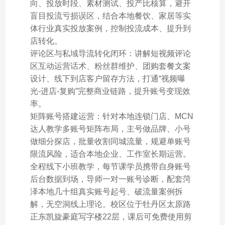
向、投放时段、素材测试、投产比核算，避开
盲目投流亏损误区，结合本地餐饮、家居等实
体行业真实投放案例，控制投流成本、提升到
店转化。
评论区与私域导流转化闭环：讲解短视频评论
区互动运营话术、粉丝群维护、团购套餐文案
设计、线下到店客户留存方法，打通“视频曝
光-进店-复购”完整商业链路，提升账号变现效
率。
矩阵账号搭建运营：针对本地连锁门店、MCN
达人教学多账号矩阵布局，主号做品牌、小号
做细分探店，批量收割同城流量，规避单账号
限流风险，适合本地企业、工作室长期运营。
全程线下小班教学，每节课学员携带自身账号
后台数据到场，导师一对一账号诊断，配套菏
泽本地几十组真实账号起号、破流量案例拆
解，无空洞线上理论。校区位于牡丹区太原路
正东凯旋豪庭写字楼22层，课后可免费使用剪