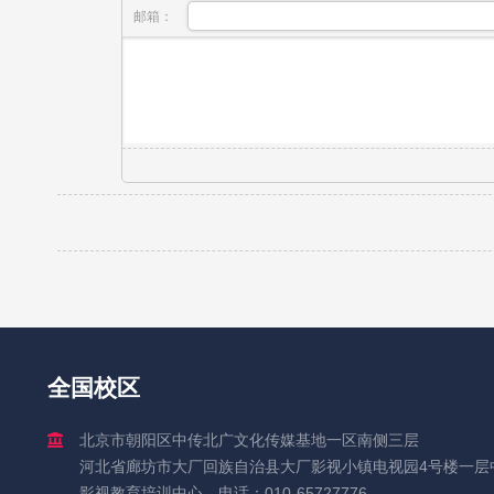
邮箱：
全国校区
北京市朝阳区中传北广文化传媒基地一区南侧三层
河北省廊坊市大厂回族自治县大厂影视小镇电视园4号楼一层
影视教育培训中心。电话：010-65727776