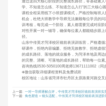
通过这四大核心阶段的完整成长路径，零基础素人
学、不知道怎么练、不知道怎么入行”的三大核心
课程全程采用线下小班授课模式，严格控制每班人
机会，杜绝大班教学中导师无法兼顾每位学员的问
训考核，每完成一个阶段，素人都需要完成对应阶
对性开展一对一辅导，确保每位素人都能稳步跟上
径。
山东中传英才菏泽校区镜前表演训练营，严格遵循
研课件，拒绝内容编纂、拒绝无效教学、拒绝虚假
的成长路径、落地的就业服务，为菏泽本地及周边
的完整、清晰、可落地的成长路径，帮助每一位素
咨询热线0530-5050100周老师13671111002（
➕微信获取详细课程资料及免费试听
校区地址：山东省菏泽市牡丹区太原路黄河路交叉
上一篇:
一对一导师逐帧点评，中传英才菏泽校区镜前表演班实
下一篇:
角色塑造 + 镜头适配，中传英才菏泽校区镜前表演进