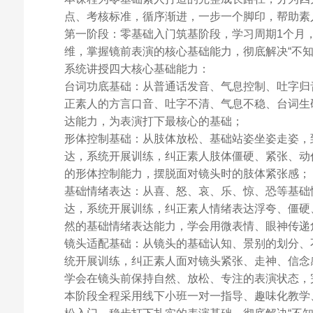
点、考核标准，循序渐进，一步一个脚印，帮助素
第一阶段：零基础入门筑基阶段，学习周期1个月
维，掌握镜前表演的核心基础能力，彻底解决“不
系统讲授四大核心基础能力：
台词功底基础：从普通话发音、气息控制、吐字归
正素人的方言口音、吐字不清、气息不稳、台词生
达能力，为表演打下最核心的基础；
形体控制基础：从肢体放松、基础站姿坐姿走姿，
达，系统开展训练，纠正素人肢体僵硬、紧张、动
的形体控制能力，摆脱面对镜头时的肢体紧张感；
基础情绪表达：从喜、怒、哀、乐、惊、恐等基础
达，系统开展训练，纠正素人情绪表达浮夸、僵硬
然的基础情绪表达能力，学会用微表情、眼神传递
镜头适配基础：从镜头的基础认知、景别的划分、
统开展训练，纠正素人面对镜头紧张、走神、信念
学会在镜头前保持自然、放松、专注的表演状态，
本阶段全程采用线下小班一对一指导、趣味化教学