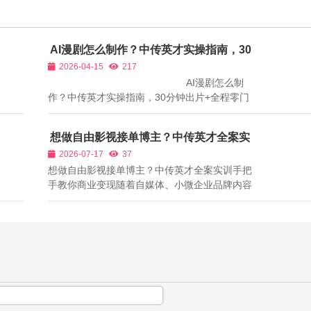
AI漫剧怎么制作？中传英才实操指南，30
分钟出片+全程零门槛
2026-04-15
217
AI漫剧怎么制
作？中传英才实操指南，30分钟出片+全程零门
槛随着AI技术的快速发展，漫剧创作不再是专业
漫画师的专属，借助AI工具，零基础创作者也能
想做自由影视接单博主？中传英才全案实
快速产出高质量漫剧，无需手绘、无需复杂软件
训手把手教你商业变现
2026-07-17
37
操作，30分钟即可完...
想做自由影视接单博主？中传英才全案实训手把
手教你商业变现随着自媒体、小微企业品牌内容
需求爆发，影视自由职业成为当下极具潜力的创
业赛道。个人承接短视频代运营、商业广告拍
摄、企业宣传片制作、短剧定制、剧本代写、活
动影像记录等订单，市场需求庞大、利润空...