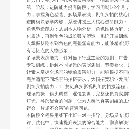
松入门，稳步打下扎实的表演基础，彻底解决“不知
第二阶段：进阶能力提升阶段，学习周期1-2个
力，掌握角色塑造、多场景表演、剧组实拍的核心
进阶模块教学内容，系统讲授三大核心进阶能力：
角色塑造能力：从剧本人物分析、角色性格拆解、
化表达，再到角色的成长弧光塑造，系统开展训练
人掌握从剧本到角色的完整塑造能力，能够精准演
有记忆点的人物形象；
多场景表演能力：针对当下行业主流的短剧、广告
专项训练，拆解不同场景的表演逻辑、节奏要求、
让素人掌握全场景的镜前表演能力，能够根据不同
完美适配不同场景的拍摄要求，大幅拓宽职业发展
剧组实拍能力：1:1复刻真实影视剧组的拍摄流
现场拍摄、镜头调整、逐镜复盘，完整还原真实剧
灯光、导演配合的问题，让素人熟悉真实剧组的工
得会，片场不会演”的普遍问题。
本阶段全程采用线下小班一对一指导、分场景专项
评、优化中，快速提升表演的综合能力，彻底解决“