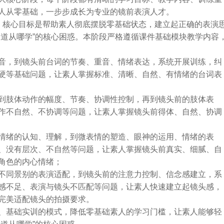
人从零基础，一步步成长为专业的镜前表演人才。
，核心目标是帮助素人彻底摆脱零基础状态，建立起正确的表演
知道从哪学”的核心困惑。本阶段严格遵循课件基础模块教学内容
音，到镜头前台词的节奏、重音、情绪表达，系统开展训练，纠
硬等基础问题，让素人掌握标准、清晰、自然、有情绪的台词表
到肢体动作的幅度、节奏、协调性控制，再到镜头前的肢体表
作不自然、不协调等问题，让素人掌握镜头前得体、自然、协调
情绪的认知、理解，到微表情的塑造、眼神的运用、情绪的表
、没有层次、不自然等问题，让素人掌握镜头前真实、细腻、自
角色的内心情绪；
不同景别的表演适配，到镜头前的注意力控制、信念感建立，系
感不足、表演与镜头不匹配等问题，让素人快速建立起镜头感，
完美适配镜头的拍摄要求。
、基础实训的模式，降低零基础素人的学习门槛，让素人能够轻