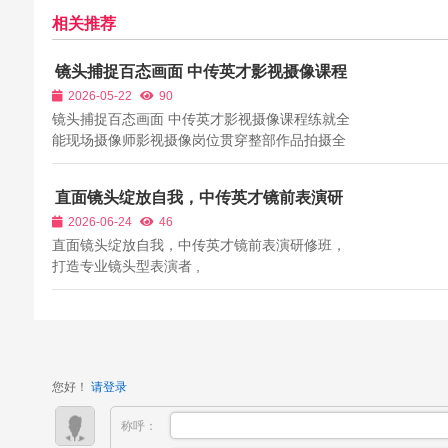
相关推荐
镜头捕捉百态画面 中传英才影视摄像课程
练就全能现场摄像师
2026-05-22
90
镜头捕捉百态画面 中传英才影视摄像课程练就全
能现场摄像师影视摄像岗位贯穿整部作品拍摄全
程，从固定镜头录制、动态跟拍、多机位切换到
现场画面实时捕捉，摄像师的技术水准直接决定
直面镜头绽放自我，中传英才镜前表演研
原始拍摄素材质量。当下网络短剧、纪实纪录
修班，打造专业镜头型表演者
2026-06-24
46
片、商业宣传片、活动影像、综艺现场录制...
直面镜头绽放自我，中传英才镜前表演研修班，
打造专业镜头型表演者 ,
您好！
请登录
称呼：