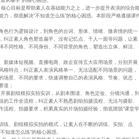
道从哪学”的核心困惑。
月，核心目标是帮助素人在基础能力之上，进一步提升表演的综合
能力，彻底解决“不知道怎么练”的核心困惑。本阶段严格遵循课
角色行为逻辑设计，到角色的台词、形体、情绪、微表情的统一
，纠正素人角色塑造扁平、没有记忆点、千人一面等问题，让素
绎不同性格、不同身份、不同背景的角色，塑造出立体、鲜活、
、新媒体短视频、直播电商、政企宣传五大应用场景，分别开展
风格特点，纠正素人表演风格单一、无法适配不同场景的问题，
的场景、不同的要求，快速调整自己的表演风格、节奏、状态，
赛道；
程，开展剧组模拟实拍实训，从剧本围读、角色定妆、分镜沟通，
组的工作全流程，纠正素人不熟悉剧组拍摄流程、无法与摄影、
作流程、拍摄要求，积累真实的片场拍摄经验，彻底摆脱“课堂
训练、剧组模拟实拍的模式，让素人在不断的训练、实拍、点
不知道怎么练”的核心困惑。