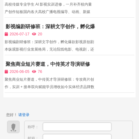
大量新...
高校传媒专业学生 AI 影视实训进修，一月补齐校内量
产创作短板国内各大高校广播电视编导、动画、新媒
体、戏剧影视文学专业逐步开设AI影视相关选修课，但
影视编剧研修班：深耕文字创作，孵化爆
课程内容浅尝辄止，存在明显教学短板：校内教学以理
款影视原创剧本
论科普为主，缺少完整商业化AI剧集全链路实训；校内
2026-07-17
20
AI算力、...
影视编剧研修班：深耕文字创作，孵化爆款影视原创剧
本纵观影视行业发展格局，无论院线电影、电视剧，还
是当下热门的微短剧、剧情短视频、品牌宣传片，所有
聚焦商业短片赛道，中传英才导演研修
优质影视内容的核心根基都是优质剧本。据行业数据统
班：专攻商片创作，实训 + 接单双向赋能
计，超半数影视创作团队常年面临优质原创剧本短缺的
2026-06-05
76
学员增收
问题，...
聚焦商业短片赛道，中传英才导演研修班：专攻商片创
作，实训 + 接单双向赋能学员增收如今实体经济品牌数
字化转型提速，各行各业都需要产品短视频、品牌形象
宣传片、招商微电影内容输出，商业短片导演不再局限
于传统影视剧组，中小城市广告公司、品牌方自有内容
您好！
请登录
部门、...
称呼：
邮箱：