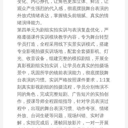
变化、内心挣扎，让角色更加立体、鲜活，让
观众产生强烈的代入感，彻底摆脱舞台表演的
外放式情绪表达，掌握镜头前细腻、真实的情
绪演绎能力。
第四单元为剧组实拍实训与表演复盘优化，严
格遵循课件实训模块教学内容，专为舞台转型
学员打造，全程采用线下实景实训模式，搭建
专业影视拍摄实训场地，配套全套摄影机、灯
光、收音设备，组建完整的模拟剧组，开展全
真影视剧组实拍实训，让学员在真实的拍摄场
景中，巩固所学的镜前表演能力，彻底摆脱舞
台表演的习惯。实训严格按照课件要求，1:1复
刻真实影视剧组的拍摄流程，学员分别饰演不
同的角色，完成完整短剧、广告短片的实拍创
作，授课导师全程跟组指导，针对学员表演过
程中，出现的舞台表演习惯、动作夸张、情绪
外放、台词生硬等问题，现场纠错、实时讲
解，实拍完成后，逐帧回放影片，一对一开展