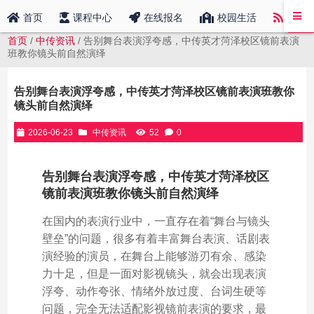
中传
首页
课程中心
在线报名
校园生活
首页
/
中传资讯
/ 告别舞台表演浮夸感，中传英才菏泽校区镜前表演
班教你镜头前自然演绎
告别舞台表演浮夸感，中传英才菏泽校区镜前表演班教你
镜头前自然演绎
2026-06-23
中传资讯
52
0
告别舞台表演浮夸感，中传英才菏泽校区
镜前表演班教你镜头前自然演绎
在国内的表演行业中，一直存在着“舞台与镜头
壁垒”的问题，很多有着丰富舞台表演、话剧表
演经验的演员，在舞台上能够游刃有余、感染
力十足，但是一面对影视镜头，就会出现表演
浮夸、动作夸张、情绪外放过度、台词生硬等
问题，完全无法适配影视镜前表演的要求，最