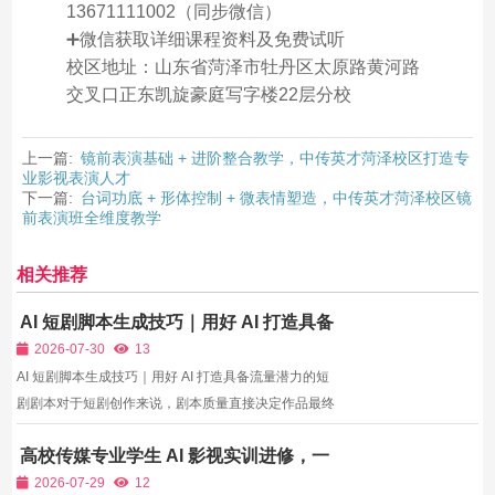
13671111002（同步微信）
➕微信获取详细课程资料及免费试听
校区地址：山东省菏泽市牡丹区太原路黄河路
交叉口正东凯旋豪庭写字楼22层分校
上一篇:
镜前表演基础 + 进阶整合教学，中传英才菏泽校区打造专
业影视表演人才
下一篇:
台词功底 + 形体控制 + 微表情塑造，中传英才菏泽校区镜
前表演班全维度教学
相关推荐
AI 短剧脚本生成技巧｜用好 AI 打造具备
流量潜力的短剧剧本
2026-07-30
13
AI 短剧脚本生成技巧｜用好 AI 打造具备流量潜力的短
剧剧本对于短剧创作来说，剧本质量直接决定作品最终
流量。短视频短剧节奏快，要求开篇快速抓住观众，持
高校传媒专业学生 AI 影视实训进修，一
续设置剧情冲突，牢牢抓住用户注意力。现在很多创作
月补齐校内量产创作短板
者利用AI工具快速产出剧本，极大提升创作效率。但是
2026-07-29
12