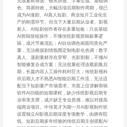
完成素材筛选、镜头拼接、字幕生成、基础调
色、简易特效，大幅压缩后期制作周期，现已
成为AI漫剧、AI真人短剧、商业短片工业化生
产的刚需环节。但当下大量后期从业者、影视
新人、AI短剧创作者存在多重短板：只会基础
AI剪辑按钮操作，不懂传统影视剪辑叙事逻
辑，成片节奏混乱；AI自动调色画面同质化严
重，无法根据剧情氛围定制电影化色调；数字
真人、漫剧素材存在穿帮、光影割裂，不懂AI
智能修复合成方案；无法批量处理连载剧集后
期，长篇内容人工操作耗时巨大；传统影视科
班后期人才不熟悉AI智能后期工作流，无法适
配当下短剧量产市场需求。市面上仅讲解剪辑
软件AI功能的短期课程，缺少传统影视后期专
业审美支撑，成片缺乏专业质感，难以对接高
端商业项目。中传英才为期一月AI影视制作班
设置独立AI影视后期深度专项教学，由拥有院
线、短剧后期多年经验的传统后期主创搭配AI