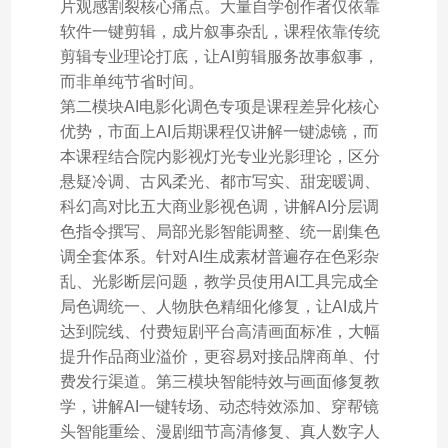
片观感割裂核心痛点。大量自学创作者仅依靠
软件一键剪辑，成片叙事杂乱，课程依靠传统
剪辑专业理论打底，让AI剪辑服务故事叙事，
而非单纯节省时间。
第二模块AI电影化调色专项是课程差异化核心
优势，市面上AI后期课程仅讲解一键滤镜，而
本课程结合院内影视灯光专业光影理论，区分
悬疑冷调、古风柔光、都市写实、甜宠暖调、
科幻高对比五大商业影视色调，讲解AI分层调
色指令撰写、局部光影智能调整、统一剧集色
调全套体系。针对AI生成素材普遍存在色彩杂
乱、光影断层问题，教学员使用AI工具完成全
局色调统一、人物肤色精细化修复，让AI成片
达到院线、付费短剧平台高清画面标准，大幅
提升作品商业溢价，更容易对接品牌商单、付
费发行渠道。第三模块智能特效与画面修复教
学，讲解AI一键转场、动态特效添加、穿帮镜
头智能重绘、漫剧细节高清修复、真人数字人