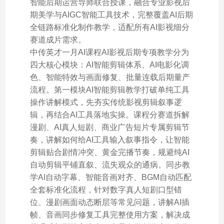
智能后期运营导师联合授课，融合专业影视后
期美学与AIGC智能工具技术，完整覆盖AI后期
全链路标准化制作教学，适配所有AI影视细分
赛道成片需求。
中传英才一月AI课程AI影视后期专项教学分为
四大核心模块：AI智能剪辑体系、AI电影化调
色、智能特效与画面修复、批量连载后期量产
流程。第一模块AI智能剪辑教学打破单纯工具
操作讲解模式，先夯实传统影视剪辑叙事逻
辑，再结合AI工具落地实操。课程分赛道拆解
漫剧、AI真人短剧、商业广告短片专属剪辑节
奏，讲解如何给AI工具输入叙事指令，让智能
剪辑贴合剧情冲突、黄金完播节奏，规避纯AI
自动剪辑平铺直叙、流失观众的通病。同步教
学AI自动字幕、智能音画对齐、BGM自动匹配
全套标准化流程，针对数字真人短剧口型错
位、漫剧画面动态断层等常见问题，讲解AI插
帧、音画同步修复工具完整使用方案，解决成