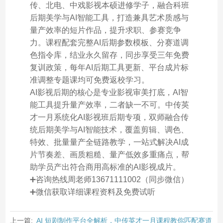
传、北电、中戏影视本硕进修学子，融合科班
后期美学与AI智能工具，打造兼具艺术质感与
量产效率的短片作品，提升求职、参赛竞争
力。课程配套完整AI后期参数模板、分赛道调
色指令库，结业永久留存，同步享受三年免费
复训政策，每年AI后期工具更新、平台成片标
准调整专题课均可免费返校学习。
AI影视后期的核心是专业影视审美打底，AI智
能工具提升量产效率，二者缺一不可。中传英
才一月系统化AI影视班后期专项，双师融合传
统后期美学与AI智能技术，覆盖剪辑、调色、
特效、批量量产全链路教学，一站式解决AI成
片节奏差、画质粗糙、量产低效多重痛点，帮
助学员产出符合商用高标准的AI影视成片。
➕咨询热线周老师13671111002（同步微信）
➕微信获取详细课程资料及免费试听
上一篇:
AI 短剧制作平台全解析，中传英才一月课程教你匹配赛道