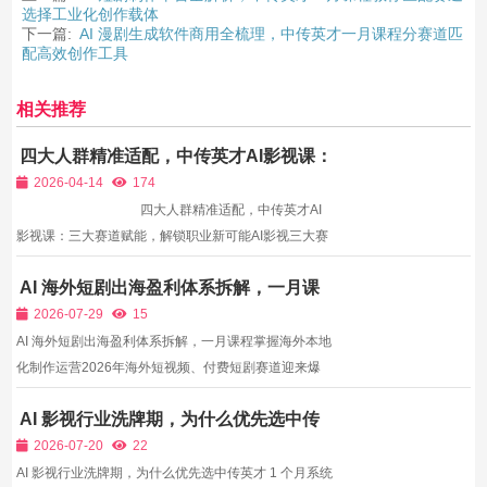
选择工业化创作载体
下一篇:
AI 漫剧生成软件商用全梳理，中传英才一月课程分赛道匹
配高效创作工具
相关推荐
四大人群精准适配，中传英才AI影视课：
三大赛道赋能，解锁职业新可能
2026-04-14
174
四大人群精准适配，中传英才AI
影视课：三大赛道赋能，解锁职业新可能AI影视三大赛
道的快速发展，催生了大量的人才需求，无论是影视行
AI 海外短剧出海盈利体系拆解，一月课
业从业者，还是影视爱好者、创业者，都能在三大赛道
程掌握海外本地化制作运营
中找到属于自己的位置。但不同群体的学...
2026-07-29
15
AI 海外短剧出海盈利体系拆解，一月课程掌握海外本地
化制作运营2026年海外短视频、付费短剧赛道迎来爆
发式增长，ReelShort、ShortMax等海外平台持续加大
AI 影视行业洗牌期，为什么优先选中传
国产AI短剧采购预算，单集海外分账收益是国内平台2-
英才 1 个月系统 AI 影视制作班？
5倍，海外用户对数字真人、二次元漫剧接受度极高，
2026-07-20
22
出海已经成...
AI 影视行业洗牌期，为什么优先选中传英才 1 个月系统