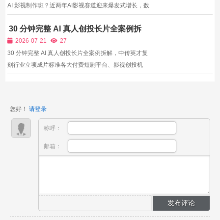
AI 影视制作班？近两年AI影视赛道迎来爆发式增长，数
据显示2026年一季度全网上新AI微短剧超12万部，AI
30 分钟完整 AI 真人创投长片全案例拆
漫剧、数字真人剧占比高达95%，海外AI短剧定制订单
解，中传英才复刻行业立项成片标准
同比暴涨5000%，行业看似遍地机会，但真正能稳定盈
2026-07-21
27
利的从...
30 分钟完整 AI 真人创投长片全案例拆解，中传英才复
刻行业立项成片标准各大付费短剧平台、影视创投机
构、广告甲方招聘AI影视人才时，优先查看30分钟以上
完整长篇成片案例，仅有短视频片段的创作者竞争力极
低。自学人群缺少完整长篇项目实训环境，没有团队协
您好！
请登录
作、创投...
称呼：
邮箱：