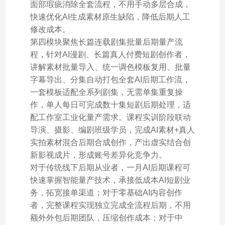
面部瑕疵消除全套流程，不用手动多层合成，
快速优化AI生成素材原生缺陷，降低后期人工
修改成本。
第四模块聚焦长篇连载剧集批量后期量产流
程，针对AI漫剧、长篇真人付费短剧创作者，
讲解素材批量导入、统一调色模板复用、批量
字幕导出、分集自动打包全套AI后期工作流，
一套模板适配全系列剧集，无需单集重复操
作，单人每日可完成数十集短剧后期处理，适
配工作室工业化量产需求。课程实训阶段联动
导演、摄影、编剧班级学员，完成AI素材+真人
实拍素材混合后期合成创作，产出虚实结合创
新影视成片，形成账号差异化竞争力。
对于传统线下后期从业者，一月AI后期课程可
快速掌握智能量产技术，承接低成本AI短剧业
务，拓宽接单渠道；对于零基础AI内容创作
者，完整课程实现独立完成全流程后期，不用
额外外包后期团队，压缩创作成本；对于中