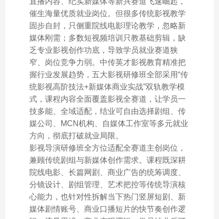
直播内容、纪实新媒体等新兴赛道飞速崛起，
催生海量优质就业岗位。但很多传统影视教学
固步自封，只侧重院线电影理论教学，忽略新
媒体刚需；多数短视频培训只教基础剪辑，缺
乏专业影视创作功底，导致学员就业赛道狭
窄、岗位竞争力弱。中传英才影视教育精准把
握行业发展趋势，五大影视研修班全部采用“传
统影视高阶技法+新媒体商业实战”双轨教学模
式，课程内容全面覆盖影视全赛道，让学员一
技多能、全域适配，结业可自由选择剧组、传
媒公司、MCN机构、自媒体工作室等多元就业
方向，彻底打破就业局限。
影视导演研修班全方位适配全赛道主创岗位，
兼顾传统剧组与新媒体创作需求。课程既深耕
院线电影、长篇网剧、商业广告的统筹调度、
分镜设计、剧组管理、艺术把控等传统导演核
心能力，也针对性拆解当下热门竖屏短剧、新
媒体剧情账号、商业口播短片的快节奏创作逻