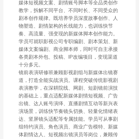
媒体短视频文案、剧情账号脚本等全品类创作
教学，拆解不同平台、不同时长、不同受众的
剧本创作规律。既培养学员深度故事创作、人
物塑造、剧情架构的长线能力，也训练快节
奏、高流量、强变现的新媒体脚本创作能力。
学员可就职影视公司专职编剧、剧本策划、新
媒体文案编剧、商业脚本师，同时可自主承接
各类剧本外包、投稿、IP改编项目，变现渠道
十分多元。
镜前表演研修班兼顾影视剧组与新媒体出镜赛
道，打造全能实战演员。课程突破传统影视剧
表演教学，在深耕院线、网剧、短剧镜前演技
的基础上，重点适配新媒体剧情短视频、广告
出镜、达人账号演绎、直播剧情互动等新兴表
演场景，训练快节奏镜头切换、轻量化情绪表
达、竖屏镜头适配等专属技能。学员可从事剧
组特约演员、角色演员、商业广告模特、新媒
体剧情达人、短视频出镜演员等岗位，兼顾传