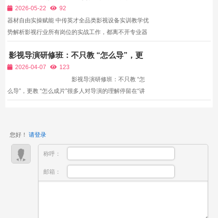
设备实训教学优势解析
续扩张，剪辑人才的缺口越来越大，会剪辑、精剪辑、
2026-05-22
92
懂节奏、有...
器材自由实操赋能 中传英才全品类影视设备实训教学优
势解析影视行业所有岗位的实战工作，都离不开专业器
材的熟练运用。很多影视学习者理论知识背诵熟练、拉
影视导演研修班：不只教 “怎么导”，更
片分析精准、剧本构思流畅，但一到片场就无从下手，
教 “怎么成片”
核心原因就是缺乏常态化器材实操机会。市面上多数培
2026-04-07
123
训机构...
影视导演研修班：不只教 “怎
么导”，更教 “怎么成片”很多人对导演的理解停留在“讲
戏、喊开始”，但真正的导演，是一部影片的总负责
人：要懂剧本、懂分镜、懂摄影、懂灯光、懂表演、懂
现场调度、懂后期剪辑、懂团队管理、...
您好！
请登录
称呼：
邮箱：