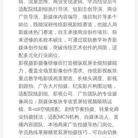
辑、流量思维、商业变现逻辑。学员结业后可
适配院线剧组执行导演、短剧主创导演、商业
广告导演、新媒体内容编导、项目制片等多个
岗位，既能深耕传统影视剧组赛道，也能入局
新媒体热门赛道，自主承接商业创作项目。前
来进修的名校本硕生，可通过双轨教学补齐新
媒体创作短板，突破传统艺术创作的局限，适
配多元化行业岗位。
影视摄影摄像研修班打造横纵双屏全能拍摄能
力，覆盖全场景影像创作需求。传统影视板块
重点教学电影级画质塑造、长镜头调度、影视
剧跟拍、广告大片拍摄、纪实影片构图运镜，
适配院线剧组、影视公司、广告团队的专业摄
像岗位；新媒体板块专攻竖屏短视频吸睛运
镜、B-roll空镜搭配、剧情节奏拍摄、轻量化商
业拍摄技法，适配MCN机构、自媒体达人、直
播内容团队、本地商家广告拍摄等热门岗位。
学员熟练掌握横竖双屏拍摄技巧，可自由切换