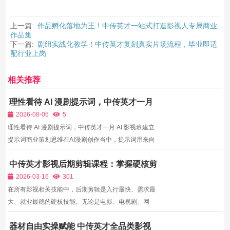
上一篇:
作品孵化落地为王！中传英才一站式打造影视人专属商业
作品集
下一篇:
剧组实战化教学！中传英才复刻真实片场流程，毕业即适
配行业上岗
相关推荐
理性看待 AI 漫剧提示词，中传英才一月
AI 影视班建立提示词商业策划思维
2026-08-05
5
理性看待 AI 漫剧提示词，中传英才一月 AI 影视班建立
提示词商业策划思维在AI漫剧创作当中，提示词用来向
AI描述想要产出的画面，网络上大量“AI漫剧提示词大
中传英才影视后期剪辑课程：掌握硬核剪
全”广为流传，很多学习者直接复制网上现成提示词，
辑技能，成为市场紧缺的后期人才
希望直接产出高质量商用漫剧画面。但是大量人发现，
2026-03-16
301
别人用...
在所有影视相关技能中，后期剪辑是入行最快、需求最
大、就业最稳的硬核技能。无论是电影、电视剧、网
剧、短视频，还是品牌广告、企业宣传片、纪录片、直
器材自由实操赋能 中传英才全品类影视
播切片，都离不开专业剪辑师。2026年，内容平台持