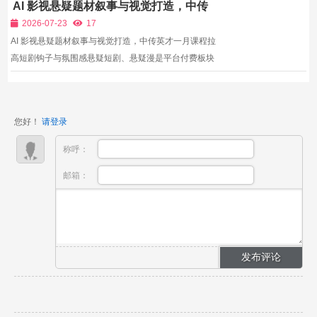
AI 影视悬疑题材叙事与视觉打造，中传
英才一月课程拉高短剧钩子与氛围感
2026-07-23
17
AI 影视悬疑题材叙事与视觉打造，中传英才一月课程拉
高短剧钩子与氛围感悬疑短剧、悬疑漫是平台付费板块
核心品类，用户付费解锁意愿远超甜宠、都市题材，但
AI悬疑内容普遍存在同质化短板：剧本开篇铺垫过长，
前几秒无冲突钩子；画面光影明亮平淡，缺少压抑、惊
您好！
请登录
悚氛围...
称呼：
邮箱：