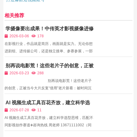
相关推荐
学摄像要出成果！中传英才影视摄像进修
班：全程作品孵化，结业即拿成片入行
2026-03-06
178
在影视行业，作品就是简历，画面就是实力。无论你想
进剧组、进传媒公司，还是独立接单、参赛参展，一部
高质量的摄像作品，远比任何证书都更有说服力。很多
别再说电影荒！这些老片子的创意，正被
人学习摄像很久，技术练了不少，却始终没有拿得出手
当今大片反复“借用”
的作品，求职无门、发展受限。中传英才影视教育精准
2026-03-23
288
直击行...
别再说电影荒！这些老片子
的创意，正被当今大片反复“借用”老片新看：被时间沉
淀的创意宝库 什么是经典？电影理论家劳拉·穆尔维在
AI 视频生成工具百花齐放，建立科学选
论及《公民凯恩》时说，这部电影的价值很大程度上是
型思维，匹配不同影视创作赛道
在“重看”的过程中被发现的，观者在...
2026-07-28
11
AI 视频生成工具百花齐放，建立科学选型思维，匹配不
同影视创作赛道➕咨询热线 周老师 13671111002（同
步微信）➕微信获取详细课程资料及免费试听,