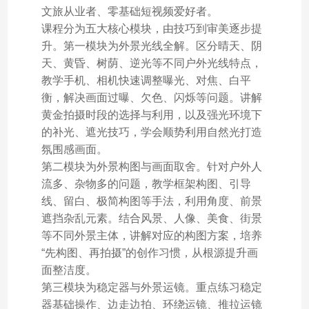
文旅从业者、零基础短视频爱好者。
课程分为五大核心模块，由技巧到审美逐步提
升。第一模块为外景光线全解。区分晴天、阴
天、黄昏、树荫、逆光等不同户外光线特点，
教学手机、相机快速调整曝光、对焦、白平
衡，解决画面过曝、欠色、闪烁等问题。讲解
黄金拍摄时段的选择与利用，以及强光环境下
的补光、遮光技巧，学会顺势利用自然光打造
氛围感画面。
第二模块为外景构图与画面取舍。针对户外人
流多、杂物多的问题，教学框架构图、引导
线、留白、极简构图等手法，利用角度、前景
遮挡杂乱元素。结合风景、人像、美食、街景
等不同外景主体，讲解对应的构图方案，培养
“先构图、再拍摄”的创作习惯，从根源提升画
面整洁度。
第三模块为稳定器与外景运镜。重点练习稳定
器基础操作、边走边拍、环绕运镜、推拉运镜