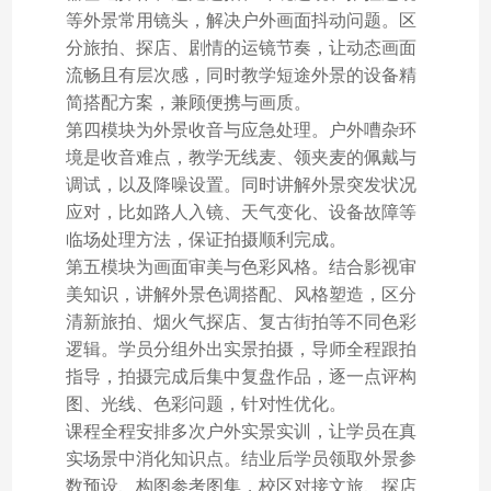
等外景常用镜头，解决户外画面抖动问题。区
分旅拍、探店、剧情的运镜节奏，让动态画面
流畅且有层次感，同时教学短途外景的设备精
简搭配方案，兼顾便携与画质。
第四模块为外景收音与应急处理。户外嘈杂环
境是收音难点，教学无线麦、领夹麦的佩戴与
调试，以及降噪设置。同时讲解外景突发状况
应对，比如路人入镜、天气变化、设备故障等
临场处理方法，保证拍摄顺利完成。
第五模块为画面审美与色彩风格。结合影视审
美知识，讲解外景色调搭配、风格塑造，区分
清新旅拍、烟火气探店、复古街拍等不同色彩
逻辑。学员分组外出实景拍摄，导师全程跟拍
指导，拍摄完成后集中复盘作品，逐一点评构
图、光线、色彩问题，针对性优化。
课程全程安排多次户外实景实训，让学员在真
实场景中消化知识点。结业后学员领取外景参
数预设、构图参考图集，校区对接文旅、探店