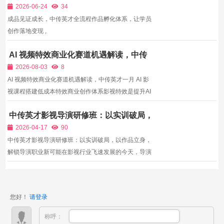
体系，让学员创作落地变现
的作品质量如何”，作品是入行...
2026-06-24
34
成品见证成长，中传英才全流程作品孵化体系，让学员
创作落地变现 ,
AI 视频特效商业化赛道机遇解读，中传
英才一月 AI 影视课程搭建低成本特效商
2026-08-03
8
业创作体系
AI 视频特效商业化赛道机遇解读，中传英才一月 AI 影
视课程搭建低成本特效商业创作体系影视特效是提升AI
剧集、短片视觉质感、冲击平台高评级分账、拉高商单
中传英才影视导演研修班：以实训破局，
报价的核心加分项，传统影视特效依赖大型三维软件、
以作品立身，解锁导演职业新可能
多名专业特效师协作完成，制作成本高昂、周期漫长，
2026-04-17
90
中小创...
中传英才影视导演研修班：以实训破局，以作品立身，
解锁导演职业新可能在影视行业飞速发展的今天，导演
作为创作的核心灵魂，既要具备把控全局的艺术审美，
也要拥有应对片场突发状况的实战能力。然而，当下很
多影视教育机构陷入“重理论、轻实操”的误区，导致大
您好！
请登录
量学员...
称呼：