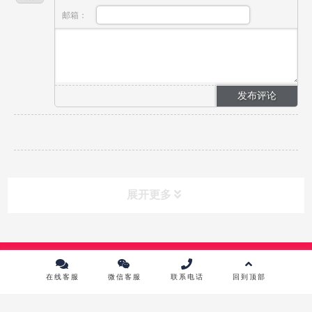
邮箱：
展开更多
课程分类
CLASS
Copyright © 2024 中传英才影视教育培训中心 版权所有 |
京ICP备
10215867号-1
在线客服
微信客服
联系电话
回到顶部
课程中心
镜头前表演进修班
影视摄影实践研修班
影视摄像高级班