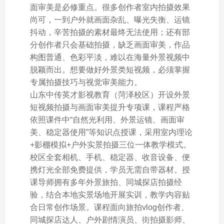
面审美是必修重点。很多创作者室内拍摄效果
尚可，一到户外就画面杂乱、曝光失衡、运镜
抖动，辛苦拍摄的素材最终无法使用；还有部
分创作者只会基础拍摄，缺乏画面审美，作品
构图普通、色彩平淡，难以在海量外景视频中
脱颖而出。想要做好外景类短视频，必须掌握
专属拍摄技巧与视觉审美能力。
山东中传英才影视教育（菏泽校区）开设外景
短视频拍摄与画面审美提升专项课，课程严格
依照课件中“自然光利用、外景运镜、画面审
美、稳定器使用”等知识点授课，采用室内理论
+影棚模拟+户外实景拍摄三位一体教学模式。
校区全套相机、手机、稳定器、收音设备、便
携灯光全部免费提供，学员无需自带器材。授
课导师拥有多年外景旅拍、同城探店拍摄经
验，结合本地实景场地开展实训，教学内容贴
合日常创作场景。课程面向旅拍vlog创作者、
同城探店达人、户外剧情演员、街拍摄影师、