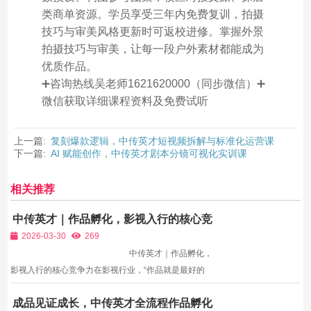
类商单资源。学员享受三年内免费复训，拍摄
技巧与审美风格更新时可返校进修。掌握外景
拍摄技巧与审美，让每一段户外素材都能成为
优质作品。
➕咨询热线吴老师1621620000（同步微信）➕
微信获取详细课程资料及免费试听
上一篇:
复刻爆款逻辑，中传英才短视频拆解与标准化运营课
下一篇:
AI 赋能创作，中传英才剧本分镜可视化实训课
相关推荐
中传英才｜作品孵化，影视入行的核心竞
争力
2026-03-30
269
中传英才｜作品孵化，
影视入行的核心竞争力在影视行业，“作品就是最好的
简历”。无论是导演、摄影、编剧，还是灯光、摄像、
成品见证成长，中传英才全流程作品孵化
表演，用人单位招聘时，首先看的是“你有没有作品”“你