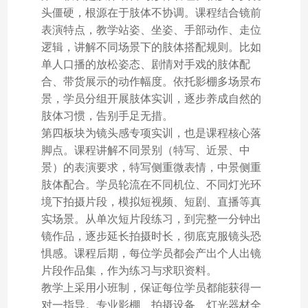
头僵硬，根源在于肢体不协调。课程结合镜前
表演特点，教学站姿、坐姿、手部动作、走位
逻辑，讲解不同场景下的肢体搭配规则。比如
单人口播的放松姿态、剧情对手戏的肢体配
合、带货展示的动作幅度。依托影棚多场景布
景，学员分组开展肢体实训，逐步养成自然的
肢体习惯，告别手足无措。
第四板块为镜头感专项实训，也是课程核心落
脚点。课程讲解不同景别（特写、近景、中
景）的表演要求，特写侧重微表情，中景侧重
肢体配合。学员轮流在不同机位、不同灯光环
境下拍摄片段，模拟短视频、短剧、直播等真
实场景。从单次短片段练习，到完整一分钟出
镜作品，逐步延长拍摄时长，彻底克服镜头恐
惧感。课程后期，每位学员都会产出个人出镜
片段作品集，作为练习与求职资料。
教学上采用小班制，保证每位学员都能获得一
对一指导。专业影棚、拍摄设备、灯光器材全