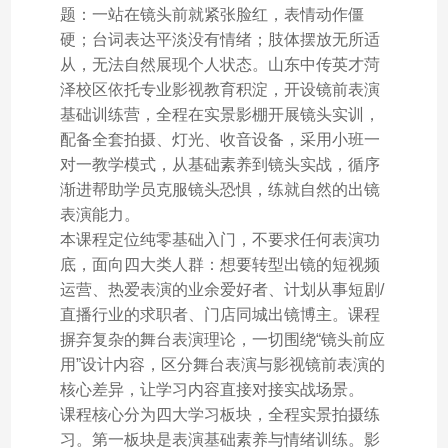
题：一站在镜头前就紧张脸红，表情动作僵
硬；台词表达平淡没有情绪；肢体摆放无所适
从，无法自然展现个人状态。山东中传英才菏
泽校区依托专业影视教育积淀，开设镜前表演
基础训练营，全程在实景影棚开展镜头实训，
配备全套拍摄、灯光、收音设备，采用小班一
对一教学模式，从基础素养到镜头实战，循序
渐进帮助学员克服镜头恐惧，练就自然的出镜
表演能力。
本课程定位纯零基础入门，不要求任何表演功
底，面向四大类人群：想要转型出镜的短视频
运营、热爱表演的业余爱好者、计划从事短剧/
直播行业的求职者、门店同城出镜博主。课程
摒弃复杂的舞台表演理论，一切围绕“镜头前应
用”设计内容，区分舞台表演与影视镜前表演的
核心差异，让学习内容直接对接实战场景。
课程核心分为四大学习板块，全程实景拍摄练
习。第一板块是表演基础素养与情绪训练。影