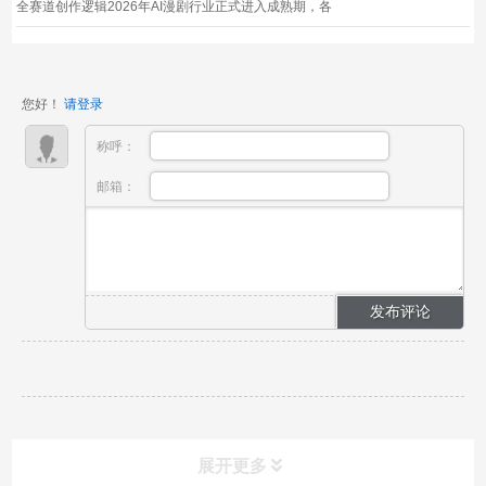
全赛道创作逻辑2026年AI漫剧行业正式进入成熟期，各
大短剧平台热播榜单前五席位中，AI漫剧长期占据四
席，远超传统真人短剧流量体量，泛二次元用户规模突
破3亿，覆盖18-40岁全年龄段受众，同时AI漫剧制作成
您好！
请登录
本相比...
称呼：
邮箱：
展开更多