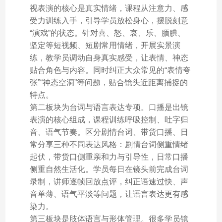
视表演的核心是真实情绪，课程从注意力、感
受力训练入手，引导学员放松身心，摆脱刻意
“演戏”的状态。针对喜、怒、哀、乐、腼腆、
坚定等短视频、短剧常用情绪，开展实景演
练，教学员调动自身真实感受，让表情、神态
贴合角色与内容。同时纠正大众常见的“表情夸
张”“神态空洞”等问题，贴合镜头近距离捕捉的
特点。
第二板块为台词与语言表达专项。口播是出镜
表演的核心组成，课程训练呼吸控制、吐字归
音、语气节奏。区分剧情台词、带货口播、日
常分享三种不同表达风格：剧情台词侧重情绪
起伏，带货口侧重亲和力与引导性，日常口播
侧重自然生活化。学员每日在镜头前完成台词
录制，讲师逐帧回放点评，纠正语速过快、声
音单薄、语气平淡等问题，让语言表达更有感
染力。
第三板块是肢体语言与形体管理。很多学员镜