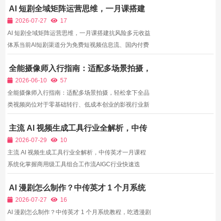
AI 短剧全域矩阵运营思维，一月课搭建
抗风险多元收益体系
2026-07-27
17
AI 短剧全域矩阵运营思维，一月课搭建抗风险多元收益
体系当前AI短剧渠道分为免费短视频信息流、国内付费
分账小程序、海外付费订阅三大板块，每类平台针对虚
全能摄像师入行指南：适配多场景拍摄，
拟内容题材扶持、算法、审核、分成比例完全不同。多
轻松拿下全品类视频岗位
数创作者仅深耕单一短视频渠道，不了解付费平台高额
2026-06-10
57
分润、...
全能摄像师入行指南：适配多场景拍摄，轻松拿下全品
类视频岗位对于零基础转行、低成本创业的影视行业新
人而言，影视摄像无疑是性价比最高的入行方向。不同
主流 AI 视频生成工具行业全解析，中传
于摄影岗位侧重艺术审美、光影造型，对学员美学功底
英才一月课程系统化掌握商用级工具组合
要求较高；摄像岗位核心考核设备操作、运镜手法、临
2026-07-29
10
工作流
场应变...
主流 AI 视频生成工具行业全解析，中传英才一月课程
系统化掌握商用级工具组合工作流AIGC行业快速迭
代，各类AI视频生成工具持续更新迭代，文生视频、图
AI 漫剧怎么制作？中传英才 1 个月系统
生视频、数字人生成、场景渲染、智能剪辑、AI特效工
教程，吃透漫剧全赛道创作逻辑
具细分赛道百花齐放，不同工具的模型精度、画面风
2026-07-27
16
格、动态流畅...
AI 漫剧怎么制作？中传英才 1 个月系统教程，吃透漫剧