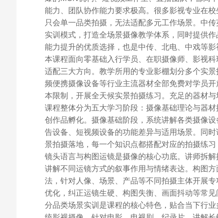
能力、团队协作能力要求极高。很多影视专业在校
只会单一品类拍摄，无法适配多元工作场景。中传
实训模式，打造全场景摄像教学体系，同时提供作
能力提升的优质选择，也是中传、北电、中戏等影
本课程面向零基础入行学员、在职摄像师、影视科
适配三大方向。教学所用的专业影棚划分多个实景
频便携摄像设备等行业主流器材全部免费对学员开
本限制，开展全天候实景拍摄练习。充足的器材与
课程整体分为五大学习阶段：摄像基础理论与器材
创作品孵化。摄像基础阶段，系统讲解各类摄像设
告设备、短视频设备的功能差异与适用场景。同时
景拍摄落地，每一个知识点都搭配对应的拍摄练习
镜头语言与构图运镜是摄像的核心功底。讲师拆解
讲解不同运镜方式的叙事作用与情绪表达。构图方
法，针对人像、场景、产品等不同拍摄主体开展专
优化，纠正运镜生硬、构图失衡、画面抖动等常见
分品类场景实训是课程的核心特色，贴合当下行业
统影视摄像，针对电影、电视剧、纪录片，讲解长