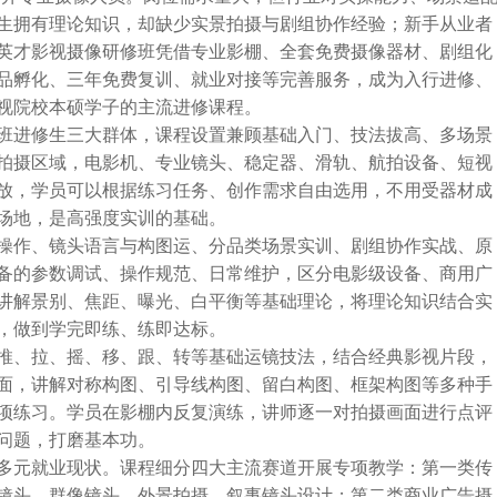
生拥有理论知识，却缺少实景拍摄与剧组协作经验；新手从业者
英才影视摄像研修班凭借专业影棚、全套免费摄像器材、剧组化
品孵化、三年免费复训、就业对接等完善服务，成为入行进修、
视院校本硕学子的主流进修课程。
班进修生三大群体，课程设置兼顾基础入门、技法拔高、多场景
拍摄区域，电影机、专业镜头、稳定器、滑轨、航拍设备、短视
放，学员可以根据练习任务、创作需求自由选用，不用受器材成
场地，是高强度实训的基础。
操作、镜头语言与构图运、分品类场景实训、剧组协作实战、原
备的参数调试、操作规范、日常维护，区分电影级设备、商用广
讲解景别、焦距、曝光、白平衡等基础理论，将理论知识结合实
，做到学完即练、练即达标。
推、拉、摇、移、跟、转等基础运镜技法，结合经典影视片段，
面，讲解对称构图、引导线构图、留白构图、框架构图等多种手
项练习。学员在影棚内反复演练，讲师逐一对拍摄画面进行点评
问题，打磨基本功。
多元就业现状。课程细分四大主流赛道开展专项教学：第一类传
镜头、群像镜头、外景拍摄、叙事镜头设计；第二类商业广告摄