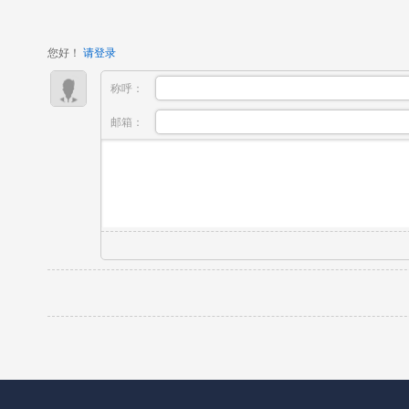
础速成技术，没有名校学术底蕴、没有一...
您好！
请登录
称呼：
邮箱：