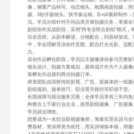
像，侧重产品特写、动态镜头、氛围画面拍摄，突
摄、3秒开篇镜头、快节奏运镜、B-roll素材制
法。学员分组针对不同品类开展拍摄任务，掌握全
剧组协作实战阶段，采用“跨专业联合剧组”模式
目全流程。从剧本解读、分镜配合，到器材架设、
中，学会理解导演创作意图、配合灯光光影、适配
力。
原创作品孵化阶段，学员以主摄像身份参与完整影
镜头设计、拍摄方案规划，最终成片作为个人摄像
靠孵化作品接到商业拍摄订单。
师资团队由深耕传统影视、广告、新媒体的一线摄
剧组规则、接单技巧、职业晋升路径等职场干货。
长期保障与就业服务完善：全体学员享有三年内免
构整合上千家行业企业，推荐剧组摄像、广告摄像
学员就业增收。
想要成为一名职业影视摄像师，海量实景实训与全
费器材、资深师资为依托，用实训锤炼本领，用服