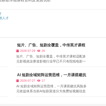
➕微信获取详细课程资料及免费试听
才
栖人才
短片、广告、短剧全覆盖，中传英才课程
适配多元影视就业赛道
2026-07-29
26
短片、广告、短剧全覆盖，中传英才课程适配多
元影视就业赛道影视行业早已不只有院线电影一
条发展路径。新媒体时代，新媒体短剧、剧情短
片、品牌商业广告、纪录片、自媒体剧情内容、
AI 短剧全域矩阵运营思维，一月课搭建抗
企业宣传片多条赛道并行发展，衍生出大量差异
风险多元收益体系
2026-07-27
17
化就业岗位。不同赛道创作逻辑、拍摄手...
AI 短剧全域矩阵运营思维，一月课搭建抗风险多
元收益体系当前AI短剧渠道分为免费短视频信息
流、国内付费分账小程序、海外付费订阅三大板
块，每类平台针对虚拟内容题材扶持、算法、审
核、分成比例完全不同。多数创作者仅深耕单一