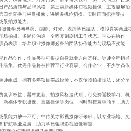
出产品质感与品牌风格；第三类新媒体短视频摄像，主攻竖屏拍
作；第四类直播与栏目摄像，讲解多机位切换、实时画面把控等技
场景拍摄能力。
，将摄像学员与导演、编剧、灯光、表演学员组队，模拟真实商业
现场拍摄、多岗位沟通，全程复刻剧组工作状态。学员在协作
演员表演，培养职业摄像师必备的团队协作能力与现场应变能
视作品创作，作品类型可根据自身就业方向选择。导师全程指导
作品集。优秀作品将被推荐至行业赛事、合作企业，不少学员依
像师组成，拥有多年项目实战经验，不仅传授拍摄技法，还分享
费复训权益，器材更新、拍摄风格迭代后，可免费返校学习。机
、新媒体专职摄像、直播摄像等岗位，同时对接兼职商单，助力
场景能力缺一不可。中传英才影视摄像研修班，以专业场地、免
务护航职业发展，助力学员驰骋影视摄像赛道。