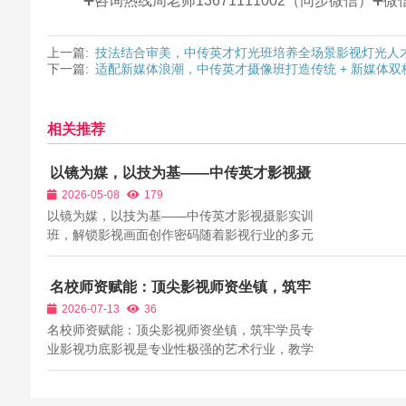
➕咨询热线周老师13671111002（同步微信）
上一篇:
技法结合审美，中传英才灯光班培养全场景影视灯光人
下一篇:
适配新媒体浪潮，中传英才摄像班打造传统 + 新媒体双
相关推荐
以镜为媒，以技为基——中传英才影视摄
影实训班，解锁影视画面创作密码
2026-05-08
179
以镜为媒，以技为基——中传英才影视摄影实训
班，解锁影视画面创作密码随着影视行业的多元
化发展，影视摄影的应用场景日益广泛，从院线
电影、网剧、短剧，到商业广告、纪录片、短视
名校师资赋能：顶尖影视师资坐镇，筑牢
频，都离不开专业影视摄影师的支撑。但目前行
学员专业影视功底
2026-07-13
36
业内，具备专业实操能力、能应对不同场景...
名校师资赋能：顶尖影视师资坐镇，筑牢学员专
业影视功底影视是专业性极强的艺术行业，教学
的正统性、专业性、前沿性，直接决定学员的专
业功底、创作思维与行业上限。目前市面上大量
影视培训机构师资鱼龙混杂，很多老师仅掌握基