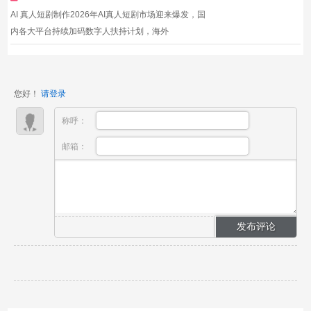
剧、电商...
AI 真人短剧制作2026年AI真人短剧市场迎来爆发，国
内各大平台持续加码数字人扶持计划，海外
ReelShort、TikTok同步开放AI真人内容专属流量入
口。传统实拍一部十集短剧场地、艺人、摄制团队投入
动辄数十万，制作周期两至三月；而AI真人短剧依靠仿
您好！
请登录
真数字人、AI虚拟场景...
称呼：
邮箱：