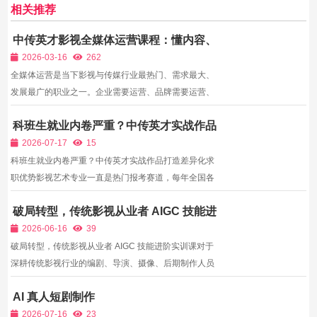
相关推荐
中传英才影视全媒体运营课程：懂内容、
会运营、能变现，一站式入行
2026-03-16
262
全媒体运营是当下影视与传媒行业最热门、需求最大、
发展最广的职业之一。企业需要运营、品牌需要运营、
账号需要运营、团队需要运营，懂内容、会策划、能执
科班生就业内卷严重？中传英才实战作品
行、可变现的运营人才，一直处于紧缺状态。中传英才
打造差异化求职优势
影视全媒体运营课程，结合影视内容创作与平台运营逻
2026-07-17
15
辑，一...
科班生就业内卷严重？中传英才实战作品打造差异化求
职优势影视艺术专业一直是热门报考赛道，每年全国各
大艺术院校、综合高校输出数万影视专业毕业生，其中
破局转型，传统影视从业者 AIGC 技能进
不乏中传、北电、中戏等顶尖院校的本科、研究生人
阶实训课
才。随之而来的，是影视行业求职愈发严重的内卷现
2026-06-16
39
象。很多科...
破局转型，传统影视从业者 AIGC 技能进阶实训课对于
深耕传统影视行业的编剧、导演、摄像、后期制作人员
而言，当下行业变革已然到来。人工撰写剧本、手绘分
AI 真人短剧制作
镜、实景全流程拍摄、传统剪辑调色的模式，不仅耗时
久、人力成本居高不下，也难以适配短视频、网络短
2026-07-16
23