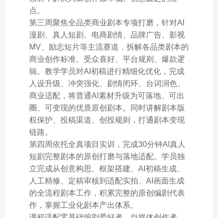
点。
第三周聚焦全品类商业剧本专项打磨，针对AI
漫剧、真人短剧、电商剧情、品牌广告、影视
MV、励志短片等主流赛道，拆解各品类剧本的
商业创作标准、受众喜好、平台规则、爆款逻
辑。教学学员对AI初稿进行精细化优化，完成
人设升级、冲突强化、剧情闭环、台词润色、
商业适配，将普通AI素材升级为可落地、可出
圈、可变现的优质原创剧本。同时讲解剧本版
权保护、投稿渠道、创投规则，打通剧本变现
链路。
第四周依托全真项目实训，完成30分钟AI真人
短剧完整剧本的原创打磨与落地适配。学员独
立完成从创意构思、框架搭建、AI初稿生成、
人工精修、定稿审核到适配实拍、AI画面生成
的全流程剧本工作，积累完整的原创编剧代表
作，掌握工业化剧本产出体系。
课程适配零基础编剧爱好者、自媒体创作者、