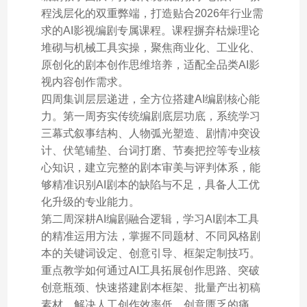
程浅层化的双重弊端，打造贴合2026年行业需
求的AI影视编剧专属课程。课程摒弃枯燥理论
堆砌与机械工具实操，聚焦商业化、工业化、
原创化的剧本创作思维培养，适配全品类AI影
视内容创作需求。
四周集训层层递进，全方位搭建AI编剧核心能
力。第一周夯实传统编剧底层功底，系统学习
三幕式叙事结构、人物弧光塑造、剧情冲突设
计、伏笔铺垫、台词打磨、节奏把控等专业核
心知识，建立完整的剧本审美与评判体系，能
够精准识别AI剧本的缺陷与不足，具备人工优
化升级的专业能力。
第二周深耕AI编剧融合逻辑，学习AI剧本工具
的精准运用方法，掌握不同题材、不同风格剧
本的关键词设定、创意引导、框架定制技巧。
重点教学如何通过AI工具拓展创作思路、突破
创意瓶颈、快速搭建剧本框架、批量产出初稿
素材，解决人工创作效率低、创意匮乏的痛