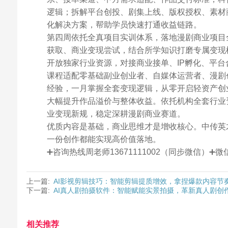
逻辑；拆解平台创投、剧集上线、版权授权、素材
化解决方案，帮助学员快速打通收益链路。
第四周依托全真项目实训体系，落地漫剧商业项目
获取、商业变现尝试，结合所学知识打磨专属变现
开放独家行业资源，对接商业接单、IP孵化、平
课程适配零基础副业创业者、自媒体运营者、漫剧
经验，一月掌握全套变现逻辑，从零开启轻资产创
大幅提升作品溢价与整体收益。依托机构全套行业
业变现新规，稳定深耕漫剧商业赛道。
优质内容是基础，商业思维才是增收核心。中传英
一份创作都能实现高价值落地。
➕咨询热线周老师13671111002（同步微信）
上一篇:
AI影视剪辑技巧：智能剪辑提质增效，拿捏爆款内容节
下一篇:
AI真人剧拍摄软件：智能赋能实景拍摄，革新真人剧创
相关推荐