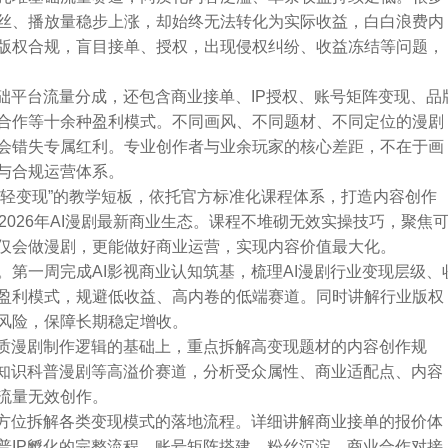
丝、播放量稳步上涨，却始终无法转化为实际收益，白白浪费内
版权合规，盲目接单、授权，出现侵权纠纷、收益冻结等问题，
础平台流量分成，还包含商业接单、IP授权、账号矩阵变现、品
合作等十余种盈利模式。不同画风、不同题材、不同定位的漫剧
会错失专属红利。专业创作者与业余玩家的核心差距，不在于画
与合规运营体系。
、轻变现”的教学短板，依托官方标准化课程体系，打造内容创作
2026年AI漫剧最新商业生态。课程不堆砌无效实操技巧，聚焦
仅会做漫剧，更能做好商业运营，实现内容价值最大化。
第一周完成AI影视商业认知筑基，梳理AI漫剧行业变现层级、
盈利模式，规避低收益、高内卷的低端赛道。同时讲解行业版权
风险，保障长期稳定增收。
优质漫剧制作逻辑的基础上，重点拆解高变现题材的内容创作规
、知识科普漫剧等高溢价赛道，分析受众属性、商业适配点、内容
流量无效创作。
全方位拆解各类变现模式的落地流程。详细讲解商业接单的报价体
普IP孵化的完整流程、账号矩阵搭建、粉丝沉淀、商业合作对接