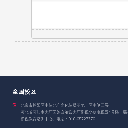
全国校区
北京市朝阳区中传北广文化传媒基地一区南侧三层
河北省廊坊市大厂回族自治县大厂影视小镇电视园4号楼一层
影视教育培训中心。电话：010-65727776