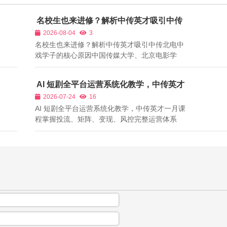
名校生也来进修？解析中传英才吸引中传
北电中戏学子的核心原因
2026-08-04
3
名校生也来进修？解析中传英才吸引中传北电中
戏学子的核心原因中国传媒大学、北京电影学
院、中央戏剧学院是国内影视行业人才摇篮，每
年培养大量影视专业本科生、研究生。外界普遍
AI 短剧全平台运营系统化教学，中传英才
认为名校学生拥有完善教学资源，不需要再参加
一月课程掌握投流、矩阵、变现、风控完
2026-07-24
16
校外培训，但现实情况是，每年寒暑假、课...
整运营体系
AI 短剧全平台运营系统化教学，中传英才一月课
程掌握投流、矩阵、变现、风控完整运营体系
2026年各大短剧平台算法推荐、付费分账、投流
规则持续迭代，内容生产与平台运营已经密不可
分，同等质量的AI真人短剧、AI漫剧，运营方案
不同，播放量、付费转化收益差距可达数十...