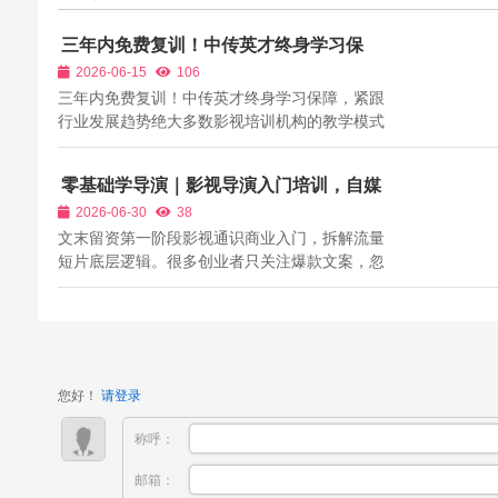
三年内免费复训！中传英才终身学习保
障，紧跟行业发展趋势
2026-06-15
106
三年内免费复训！中传英才终身学习保障，紧跟
行业发展趋势绝大多数影视培训机构的教学模式
都是“一次性教学”，学员缴费学习、结业走人，
课程结束后不再提供任何学习资源与售后服务。
零基础学导演｜影视导演入门培训，自媒
但影视行业是一个持续迭代的行业，摄影器材不
体创业者掌握镜头叙事，打造变现短视
2026-06-30
38
断更新、灯光审美持续升级、剧本题材不...
频、短剧
文末留资第一阶段影视通识商业入门，拆解流量
短片底层逻辑。很多创业者只关注爆款文案，忽
略镜头、光影、声音对流量的影响，本阶段零基
础讲解视听语言六大核心要素，拆解抖音、B
站、视频号爆款短片镜头设计、叙事节奏，区分
短视频、品牌广告、短剧、纪录片四类商业...
您好！
请登录
称呼：
邮箱：