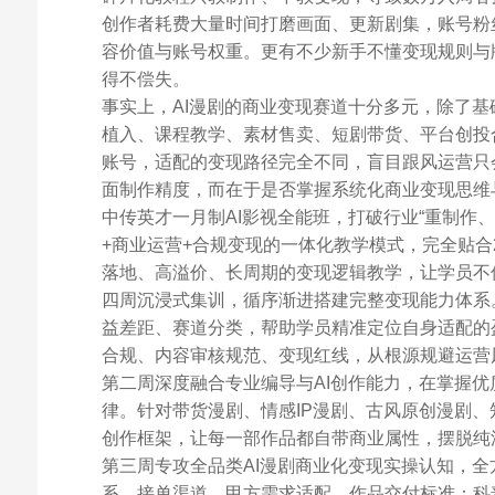
创作者耗费大量时间打磨画面、更新剧集，账号粉
容价值与账号权重。更有不少新手不懂变现规则与
得不偿失。
事实上，AI漫剧的商业变现赛道十分多元，除了基
植入、课程教学、素材售卖、短剧带货、平台创投
账号，适配的变现路径完全不同，盲目跟风运营只
面制作精度，而在于是否掌握系统化商业变现思维
中传英才一月制AI影视全能班，打破行业“重制作
+商业运营+合规变现的一体化教学模式，完全贴合
落地、高溢价、长周期的变现逻辑教学，让学员不
四周沉浸式集训，循序渐进搭建完整变现能力体系。
益差距、赛道分类，帮助学员精准定位自身适配的
合规、内容审核规范、变现红线，从根源规避运营
第二周深度融合专业编导与AI创作能力，在掌握
律。针对带货漫剧、情感IP漫剧、古风原创漫剧
创作框架，让每一部作品都自带商业属性，摆脱纯
第三周专攻全品类AI漫剧商业化变现实操认知，
系、接单渠道、甲方需求适配、作品交付标准；科