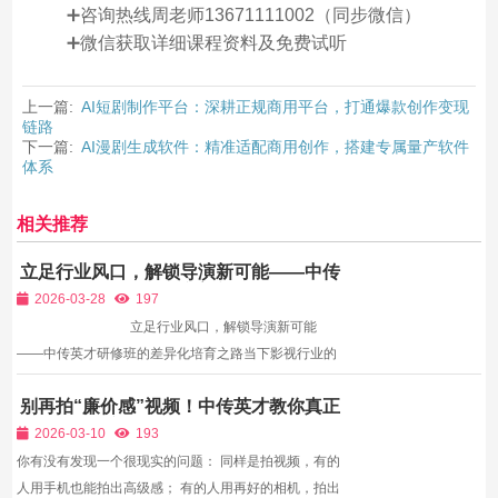
➕咨询热线周老师13671111002（同步微信）
➕微信获取详细课程资料及免费试听
上一篇:
AI短剧制作平台：深耕正规商用平台，打通爆款创作变现
链路
下一篇:
AI漫剧生成软件：精准适配商用创作，搭建专属量产软件
体系
相关推荐
立足行业风口，解锁导演新可能——中传
英才研修班的差异化培育之路
2026-03-28
197
立足行业风口，解锁导演新可能
——中传英才研修班的差异化培育之路当下影视行业的
竞争，早已不再是“会拍”的竞争，而是“懂风口、善创
别再拍“廉价感”视频！中传英才教你真正
新、能变现”的竞争。随着微短剧的爆发式增长、短视
的光影、收音、构图，拍出电影级质感
频内容的精品化升级，以及AI技术在剧本创作、后...
2026-03-10
193
你有没有发现一个很现实的问题： 同样是拍视频，有的
人用手机也能拍出高级感； 有的人用再好的相机，拍出