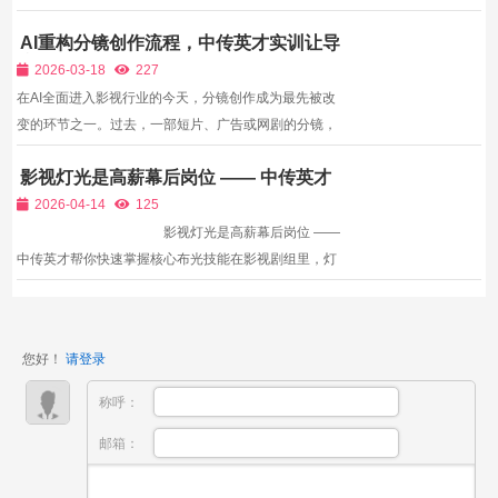
来依旧廉价、杂乱、不专业。 问题根本不在设备，而
AI重构分镜创作流程，中传英才实训让导
在： 灯光、收音、构图、节奏、审美。 画面乱，是因
演从“画图”回归“掌镜”
为构图不专业； 脸显脏，是因为灯光不对； 听不清，
2026-03-18
227
是因为...
在AI全面进入影视行业的今天，分镜创作成为最先被改
变的环节之一。过去，一部短片、广告或网剧的分镜，
需要导演与分镜师反复沟通、手绘、修改，少则几天，
影视灯光是高薪幕后岗位 —— 中传英才
多则数周。而现在，只要输入文字描述，AI就能在几分
帮你快速掌握核心布光技能
钟内生成数十组分镜画面，风格、构图、镜头角度一应
2026-04-14
125
俱全。...
影视灯光是高薪幕后岗位 ——
中传英才帮你快速掌握核心布光技能在影视剧组里，灯
光师是绝对的核心技术岗位，也是公认的“高薪刚需
岗”。一部片子画面有没有质感、氛围够不够强烈、人
物好不好看，几乎全靠灯光决定。但很多...
您好！
请登录
称呼：
邮箱：