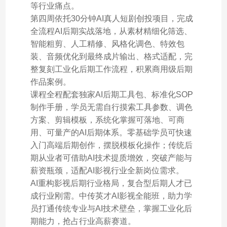
等行业痛点。
第四周依托30分钟AI真人短剧创投项目，完成
全流程AI后期实战落地，从素材精细化筛选、
智能粗剪、人工精修、风格化调色、特效包
装、音频优化到最终成片输出、格式适配，完
整复刻工业化后期工作流程，积累商用级后期
作品案例。
课程全程配套独家AI后期工具包、标准化SOP
制作手册，学员无需自行摸索工具参数、调色
方案、剪辑模板，系统化掌握可落地、可商
用、可量产的AI后期体系。零基础学员可快速
入门高端后期创作，摆脱模板化操作；传统后
期从业者可借助AI技术提质增效，突破产能与
薪资瓶颈，适配AI影视行业全新岗位需求。
AI重构影视后期行业格局，复合型后期人才已
成行业刚需。中传英才AI影视全能班，助力学
员打通传统专业与AI技术壁垒，掌握工业化后
期能力，抢占行业高薪赛道。