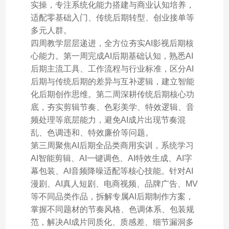
实操，专注系统化能力搭建与商业认知培养，
适配零基础入门、传统后期转型、创业接单等
多元人群。
四周教学层层递进，全方位夯实AI影视后期核
心能力。第一周完成AI后期基础认知，熟悉AI
后期主流工具、工作流程与行业标准，区分AI
后期与传统后期的差异与互补逻辑，建立智能
化后期创作思维。第二周深耕传统后期核心功
底，夯实剪辑节奏、色彩美学、特效逻辑、音
频处理等底层能力，避免AI成片出现节奏混
乱、色调违和、特效廉价等问题。
第三周聚焦AI后期全品类商用实训，系统学习
AI智能剪辑、AI一键调色、AI特效生成、AI字
幕包装、AI音频降噪适配等核心技能。针对AI
漫剧、AI真人短剧、电商视频、品牌广告、MV
等不同品类作品，拆解专属AI后期制作方案，
掌握不同题材的节奏风格、色调体系、包装规
范，解决AI成片同质化、质感差、细节漏洞多