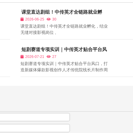
课堂直达剧组！中传英才全链路就业孵
化，结业无缝对接影视岗位
2026-06-25
30
课堂直达剧组！中传英才全链路就业孵化，结业
无缝对接影视岗位 ,
短剧赛道专项实训｜中传英才贴合平台风
口，打造新媒体爆款影视创作人才
2026-07-21
27
短剧赛道专项实训｜中传英才贴合平台风口，打
造新媒体爆款影视创作人才传统院线长片制作周
期长、投入成本高、入行门槛严苛，而新媒体竖
屏短剧、付费短剧、剧情短视频成为当下影视行
业最大风口，各大短视频、付费平台持续加大流
量与资金扶持，短剧导演、短剧编剧、短...