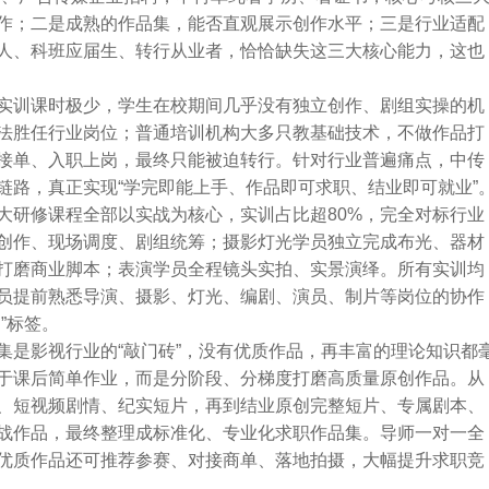
作；二是成熟的作品集，能否直观展示创作水平；三是行业适配
人、科班应届生、转行从业者，恰恰缺失这三大核心能力，这也
实训课时极少，学生在校期间几乎没有独立创作、剧组实操的机
法胜任行业岗位；普通培训机构大多只教基础技术，不做作品打
接单、入职上岗，最终只能被迫转行。针对行业普遍痛点，中传
链路，真正实现“学完即能上手、作品即可求职、结业即可就业”
大研修课程全部以实战为核心，实训占比超80%，完全对标行业
创作、现场调度、剧组统筹；摄影灯光学员独立完成布光、器材
打磨商业脚本；表演学员全程镜头实拍、实景演绎。所有实训均
员提前熟悉导演、摄影、灯光、编剧、演员、制片等岗位的协作
”标签。
集是影视行业的“敲门砖”，没有优质作品，再丰富的理论知识都
于课后简单作业，而是分阶段、分梯度打磨高质量原创作品。从
、短视频剧情、纪实短片，再到结业原创完整短片、专属剧本、
战作品，最终整理成标准化、专业化求职作品集。导师一对一全
优质作品还可推荐参赛、对接商单、落地拍摄，大幅提升求职竞