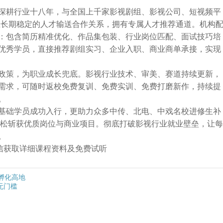
深耕行业十八年，与全国上千家影视剧组、影视公司、短视频平
立长期稳定的人才输送合作关系，拥有专属人才推荐通道。机构
：包含简历精准优化、作品集包装、行业岗位匹配、面试技巧培
优秀学员，直接推荐剧组实习、企业入职、商业商单承接，实现
政策，为职业成长兜底。影视行业技术、审美、赛道持续更新，
需求，可随时返校免费复训、免费实训、免费打磨新作，持续提
。
基础学员成功入行，更助力众多中传、北电、中戏名校进修生补
，轻松斩获优质岗位与商业项目。彻底打破影视行业就业壁垒，让
。
➕微信获取详细课程资料及免费试听
孵化高地
无门槛