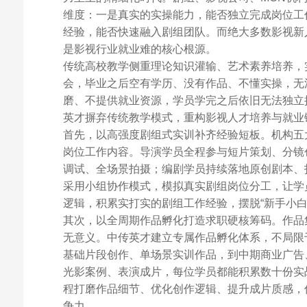
维度：一是真实的实操能力，能否独立完成岗位工
经验，能否快速融入剧组团队。而绝大多数影视新
是影视行业就业难的核心根源。
传统高校教学侧重理论知识灌输、艺术素养培养，
会，毕业之后空有学历、没有作品、不懂实操，无
磨、不提供就业资源，学员学完之后依旧无法独立
英才摒弃传统教学模式，重构影视人才培养与就业
首先，以高强度剧组式实训补齐经验短板。机构五
岗位工作内容。导演学员全程参与短片策划、分镜
调试、全场景拍摄；编剧学员持续落地原创剧本、
采用小组协作模式，模拟真实剧组岗位分工，让学
逻辑，积累实打实的剧组工作经验，摆脱“新手小白
其次，以全周期作品孵化打造求职硬核筹码。作品
无意义。中传英才建立专属作品孵化体系，不局限
基础片段创作、单场景实训作品，到中期商业广告
光影案例、表演成片，每位学员都能积累数十份实
程打磨作品细节、优化创作逻辑、提升成片质感，
争力。