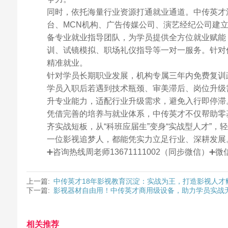
同时，依托海量行业资源打通就业通道。中传英才
台、MCN机构、广告传媒公司、演艺经纪公司建
备专业就业指导团队，为学员提供全方位就业赋能
训、试镜模拟、职场礼仪指导等一对一服务。针对
精准就业。
针对学员长期职业发展，机构专属三年内免费复训
学员入职后若遇到技术瓶颈、审美滞后、岗位升级
升专业能力，适配行业升级需求，避免入行即停滞
凭借完善的培养与就业体系，中传英才不仅帮助零
齐实战短板，从“科班应届生”变身“实战型人才”
一位影视追梦人，都能凭实力立足行业、深耕发展
➕咨询热线周老师13671111002（同步微信）
上一篇:
中传英才18年影视教育沉淀：实战为王，打造影视人才
下一篇:
影视器材自由用！中传英才商用级设备，助力学员实战
相关推荐