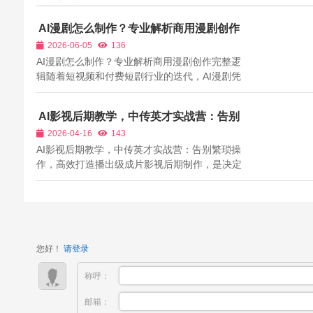
AI漫剧怎么制作？专业解析商用漫剧创作
完整逻辑
2026-06-05
136
AI漫剧怎么制作？专业解析商用漫剧创作完整逻
辑随着短视频和付费短剧行业的迭代，AI漫剧凭
借低成本、高产能、风格多样、受众广泛的核心
优势，成为各大内容平台重点扶持的核心品类。
AI影视后期教学，中传英才实战营：告别
番茄短剧、红果短剧、抖音、快手等主流平台，
繁琐操作，高效打造播出级成片
2026-04-16
143
常年霸占热度榜单的爆款内容中，AI漫剧...
AI影视后期教学，中传英才实战营：告别繁琐操
作，高效打造播出级成片影视后期制作，是决定
作品质感的关键环节，也是影视创作中最繁琐、
最耗时的环节之一。传统影视后期制作，需要掌
握复杂的剪辑、调色、配音、字幕技巧，操作难
度大、学习周期长，不仅需要专业的技术...
您好！
请登录
称呼：
邮箱：