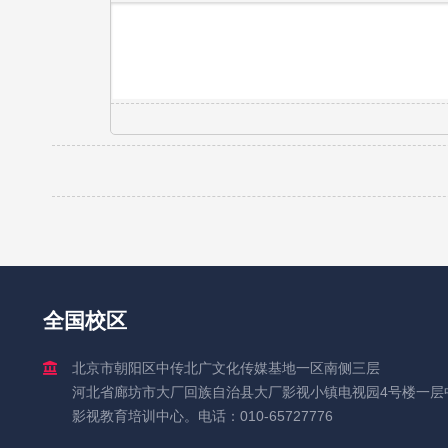
全国校区
北京市朝阳区中传北广文化传媒基地一区南侧三层
河北省廊坊市大厂回族自治县大厂影视小镇电视园4号楼一层
影视教育培训中心。电话：010-65727776