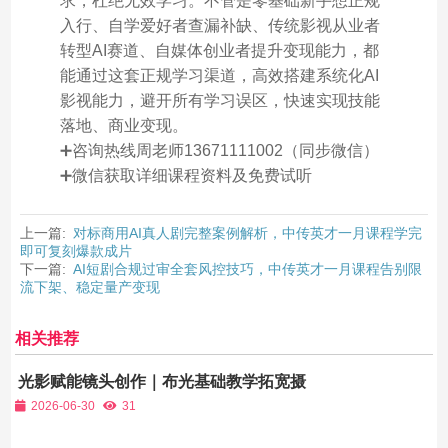
求，杜绝无效学习。不管是零基础新手想正规
入行、自学爱好者查漏补缺、传统影视从业者
转型AI赛道、自媒体创业者提升变现能力，都
能通过这套正规学习渠道，高效搭建系统化AI
影视能力，避开所有学习误区，快速实现技能
落地、商业变现。
➕咨询热线周老师13671111002（同步微信）
➕微信获取详细课程资料及免费试听
上一篇:
对标商用AI真人剧完整案例解析，中传英才一月课程学完
即可复刻爆款成片
下一篇:
AI短剧合规过审全套风控技巧，中传英才一月课程告别限
流下架、稳定量产变现
相关推荐
光影赋能镜头创作｜布光基础教学拓宽摄
影师原创表达边界
2026-06-30
31