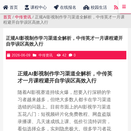
中传
首页
课程中心
在线报名
校园生活
首页
/
中传资讯
/ 正规AI影视制作学习渠道全解析，中传英才一月课
程避开自学误区高效入行
正规AI影视制作学习渠道全解析，中传英才一月课程避开
自学误区高效入行
2026-06-09
中传资讯
42
0
正规AI影视制作学习渠道全解析，中传英
才一月课程避开自学误区高效入行
随着AI影视赛道持续火爆，想要入行深耕的学
习者越来越多，但绝大多数人都卡在学习渠道
选错的问题上。目前市面上的AI影视学习渠道
五花八门：短视频碎片化免费教程、网盘盗版
录播课、几天速成线上课、低价引流特训营，
看似选择众多，实则隐患极大。很多学习者花