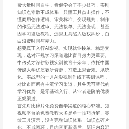
费大量时间自学，看似学会了不少技巧，实则
知识点零散不成体系，只懂工具点击操作，不
懂商用创作逻辑、审美标准、变现规则，制作
的作品无法过审、无法接单、无法变现，甚至
因学习盗版教程、违规工具陷入版权纠纷，白
白浪费时间与精力。
想要真正入行AI影视、实现就业接单、稳定变
现，选对正规学习渠道远比盲目努力更重要。
中传英才深耕影视实训教育十余年，依托中国
传媒大学优质教研资源，打造正规合规、系统
化、实战型的一月AI影视制作线下实训课程，
对比市面所有主流学习渠道，具备无可替代的
学习优势，是零基础入行、从业者进阶的优质
正规渠道。
首先对比碎片化免费自学渠道的核心弊端。短
视频平台的免费教程大多是单一技巧拆解、零
散工具演示，没有完整知识体系，知识点碎片
化、不成闭环，且内容更新滞后、新旧内容混