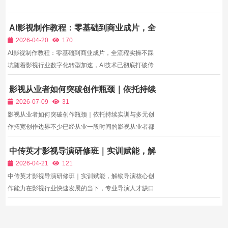
AI影视制作教程：零基础到商业成片，全
流程实操不踩坑
2026-04-20
170
AI影视制作教程：零基础到商业成片，全流程实操不踩
坑随着影视行业数字化转型加速，AI技术已彻底打破传
统影视制作的高门槛、高成本壁垒——过去需要专业团
影视从业者如何突破创作瓶颈｜依托持续
队、全套设备、数月时间完成的短片、广告，如今凭借
实训与多元创作拓宽创作边界
AI工具，单人即可在数天内落地，甚至实现“效率提升5-
2026-07-09
31
10倍”的...
影视从业者如何突破创作瓶颈｜依托持续实训与多元创
作拓宽创作边界不少已经从业一段时间的影视从业者都
会遇到相同困境：长期固定单一赛道开展工作，拍摄风
中传英才影视导演研修班｜实训赋能，解
格、叙事思路慢慢固化，形成固定创作模板。长期只拍
锁导演核心创作能力
摄短视频的摄像不熟悉广告电影感画面；常年创作短视
2026-04-21
121
频文案...
中传英才影视导演研修班｜实训赋能，解锁导演核心创
作能力在影视行业快速发展的当下，专业导演人才缺口
日益扩大，无论是影视公司、剧组，还是新媒体影视项
目，都迫切需要具备实战能力、能独立把控全流程的导
演人才。但很多影视爱好者、从业者，虽有创作热情，