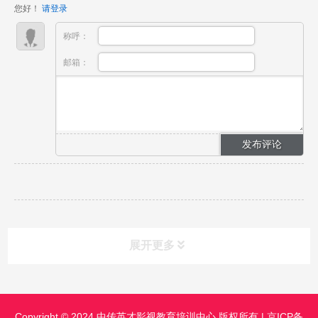
您好！
请登录
却缺乏...
称呼：
邮箱：
展开更多
课程分类
CLASS
Copyright © 2024 中传英才影视教育培训中心 版权所有 |
京ICP备