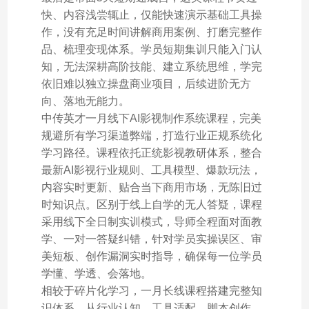
快、内容浅尝辄止，仅能快速演示基础工具操
作，没有充足时间讲解商用案例、打磨完整作
品、梳理变现体系。学员短期集训只能入门认
知，无法深耕高阶技能、建立系统思维，学完
依旧难以独立操盘商业项目，后续进阶无方
向、落地无能力。
中传英才一月线下AI影视制作系统课程，完美
规避所有学习渠道弊端，打造行业正规系统化
学习路径。课程依托正统影视教研体系，整合
最新AI影视行业规则、工具模型、爆款玩法，
内容实时更新、贴合当下商用市场，无陈旧过
时知识点。区别于线上自学的无人答疑，课程
采用线下全日制实训模式，导师全程面对面教
学、一对一答疑纠错，针对学员实操误区、审
美短板、创作漏洞实时指导，确保每一位学员
学懂、学透、会落地。
相较于碎片化学习，一月长线课程搭建完整知
识体系，从行业认知、工具适配、脚本创作、