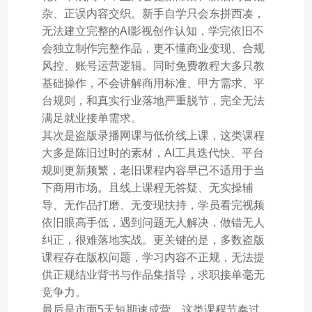
杂、正误内容交织。新手自学只会东拼西凑，
无法建立完整的AI影视创作认知，学完依旧不
会独立制作完整作品，更不懂商业变现、合规
风控、账号运营逻辑。同时免费教程大多只教
基础操作，不会讲解商用标准、甲方需求、平
台规则，和真实行业落地严重脱节，完全无法
满足就业接单需求。
其次是盗版录播网课与低价线上课，这类课程
大多是陈旧过时的素材，AI工具迭代快、平台
规则更新频繁，老旧课程内容早已不适用于当
下商用市场。且线上课程无答疑、无实操辅
导、无作品打磨、无变现扶持，学员看完视频
依旧眼高手低，遇到问题无人解决，做错无人
纠正，很难落地实战。更关键的是，多数盗版
课程存在版权问题，学习内容不正规，无法提
供正规结业背书与作品集指导，求职接单毫无
竞争力。
最后是市面5天短期速成营，这类课程节奏过