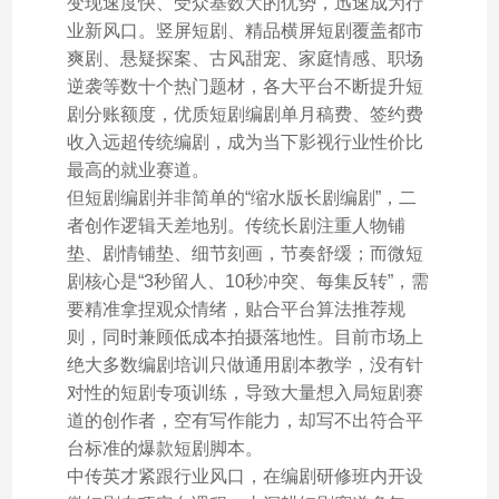
变现速度快、受众基数大的优势，迅速成为行
业新风口。竖屏短剧、精品横屏短剧覆盖都市
爽剧、悬疑探案、古风甜宠、家庭情感、职场
逆袭等数十个热门题材，各大平台不断提升短
剧分账额度，优质短剧编剧单月稿费、签约费
收入远超传统编剧，成为当下影视行业性价比
最高的就业赛道。
但短剧编剧并非简单的“缩水版长剧编剧”，二
者创作逻辑天差地别。传统长剧注重人物铺
垫、剧情铺垫、细节刻画，节奏舒缓；而微短
剧核心是“3秒留人、10秒冲突、每集反转”，需
要精准拿捏观众情绪，贴合平台算法推荐规
则，同时兼顾低成本拍摄落地性。目前市场上
绝大多数编剧培训只做通用剧本教学，没有针
对性的短剧专项训练，导致大量想入局短剧赛
道的创作者，空有写作能力，却写不出符合平
台标准的爆款短剧脚本。
中传英才紧跟行业风口，在编剧研修班内开设