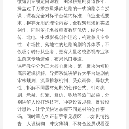
微短剧专项定向课程，由深耕短剧赛道多年、
操盘过千万播放量爆款短剧的一线编剧亲自授
课，课程完全对标平台签约标准、商业变现要
求，摒弃无用的理论内容，全程聚焦短剧实战
创作。同时依托名校师资教研优势，结合中
传、北电、中戏影视创作理论，构建兼具专业
性、市场性、落地性的短剧编剧培养体系，不
仅吸引转行从业者，更有大量名校影视专业学
生前来专项进修，布局风口赛道。
课程教学分为三大核心板块，第一板块为短剧
底层逻辑拆解。导师系统讲解各大平台短剧的
审核规则、流量推荐机制、受众画像、爆款共
性，拆解不同题材短剧的创作公式。针对爽
剧、悬疑、甜宠、复仇、职场等热门品类，分
别讲解人设打造技巧、冲突设置规律、反转设
计思路，让学员快速掌握不同题材的创作密
码。同时重点纠正新手常见误区，比如剧情拖
沓、人设模糊、冲突薄弱、不符合竖屏观看逻