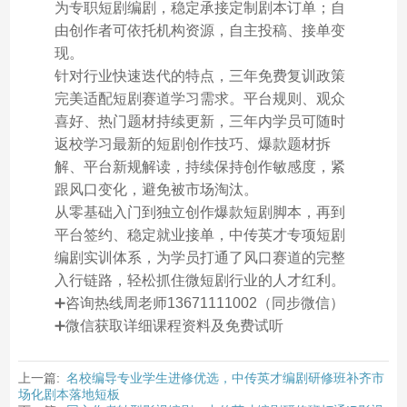
为专职短剧编剧，稳定承接定制剧本订单；自
由创作者可依托机构资源，自主投稿、接单变
现。
针对行业快速迭代的特点，三年免费复训政策
完美适配短剧赛道学习需求。平台规则、观众
喜好、热门题材持续更新，三年内学员可随时
返校学习最新的短剧创作技巧、爆款题材拆
解、平台新规解读，持续保持创作敏感度，紧
跟风口变化，避免被市场淘汰。
从零基础入门到独立创作爆款短剧脚本，再到
平台签约、稳定就业接单，中传英才专项短剧
编剧实训体系，为学员打通了风口赛道的完整
入行链路，轻松抓住微短剧行业的人才红利。
➕咨询热线周老师13671111002（同步微信）
➕微信获取详细课程资料及免费试听
上一篇:
名校编导专业学生进修优选，中传英才编剧研修班补齐市
场化剧本落地短板