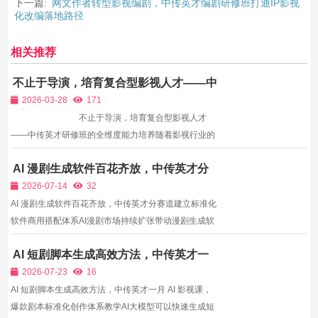
下一篇:
网文作者转型影视编剧，中传英才编剧研修班打通IP影视
化改编落地路径
相关推荐
不止于导演，培育复合型影视人才——中
传英才研修班的全维度能力培养
2026-03-28
171
不止于导演，培育复合型影视人才
——中传英才研修班的全维度能力培养随着影视行业的
不断发展，行业分工日益精细化，但同时也对人才的综
AI 漫剧生成软件百花齐放，中传英才分
合能力提出了更高的要求。对于影视导演而言，单纯的
赛道建立标准化软件商用搭配体系
“会拍”已经无法满足行业需求，想要在行业中立...
2026-07-14
32
AI 漫剧生成软件百花齐放，中传英才分赛道建立标准化
软件商用搭配体系AI漫剧市场持续扩张带动漫剧生成软
件快速迭代，细分赛道软件分化明显：2D国风软件擅
AI 短剧脚本生成高效方法，中传英才一
长古风仙侠、古言重生题材，现代二次元软件适配都市
月 AI 影视课，爆款剧本标准化创作体系
甜宠、校园故事，3D写实软件主打悬疑、现实向漫
2026-07-23
16
教学
剧，动态漫制...
AI 短剧脚本生成高效方法，中传英才一月 AI 影视课，
爆款剧本标准化创作体系教学AI大模型可以快速生成短