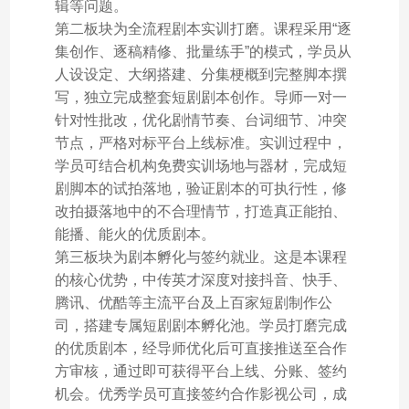
辑等问题。
第二板块为全流程剧本实训打磨。课程采用“逐
集创作、逐稿精修、批量练手”的模式，学员从
人设设定、大纲搭建、分集梗概到完整脚本撰
写，独立完成整套短剧剧本创作。导师一对一
针对性批改，优化剧情节奏、台词细节、冲突
节点，严格对标平台上线标准。实训过程中，
学员可结合机构免费实训场地与器材，完成短
剧脚本的试拍落地，验证剧本的可执行性，修
改拍摄落地中的不合理情节，打造真正能拍、
能播、能火的优质剧本。
第三板块为剧本孵化与签约就业。这是本课程
的核心优势，中传英才深度对接抖音、快手、
腾讯、优酷等主流平台及上百家短剧制作公
司，搭建专属短剧剧本孵化池。学员打磨完成
的优质剧本，经导师优化后可直接推送至合作
方审核，通过即可获得平台上线、分账、签约
机会。优秀学员可直接签约合作影视公司，成