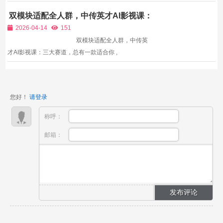
剧初稿，但绝大多数新手产出的脚本存在致命短板：剧
双模块适配全人群，中传英才AI影视课：
情平铺直叙，缺少3秒开篇钩子，短视频前3秒流失严
三大赛道，总有一款适合你
重；人物单薄无记忆点，冲突反转设计生硬，完播率持
2026-04-14
151
续走低；...
双模块适配全人群，中传英
才AI影视课：三大赛道，总有一款适合你 ,
您好！
请登录
称呼：
邮箱：