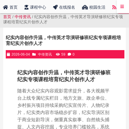
中传
首页
课程中心
在线报名
校园生活
首页
/
中传资讯
/ 纪实内容创作升温，中传英才导演研修班纪实专项
课程培育纪实片创作人才
纪实内容创作升温，中传英才导演研修班纪实专项课程培
育纪实片创作人才
2026-06-04
中传资讯
59
0
纪实内容创作升温，中传英才导演研修班
纪实专项课程培育纪实片创作人才
随着大众纪实内容观影需求提升，各大视频平
台上线专属纪实栏目，地方文旅、政企单位、
乡村振兴项目持续采购纪实宣传片、人物纪录
片，纪实类内容市场稳步扩容，纪实导演区别
于商业短剧导演，侧重真实叙事、自然镜头捕
捉、人文内容挖掘，专业培养门槛较高，系统