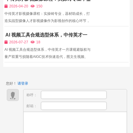
材助成长，打造实战型摄像人才
业者，有追求突破的顶尖院校进修生，他们来...
2026-04-20
150
中传英才影视摄像课程：实操铸专业，器材助成长，打
造实战型摄像人才影视摄像作为影视创作的核心环节，
承担着“捕捉画面、传递情感、讲述故事”的重要使命。
AI 视频工具合规选型体系，中传英才一
一部优秀的影视作品，离不开专业的摄像技术与精准的
月课规避版权与量产双重亏损
镜头表达。在影视行业快速发展的今天，专业的影视摄
2026-07-27
18
像人才...
AI 视频工具合规选型体系，中传英才一月课规避版权与
量产双重亏损随着AIGC技术快速迭代，图文生视频、
虚拟人物、场景渲染类工具数量持续增长，但不同产品
的商用授权资质、人物长期稳定性、画面电影质感、阶
梯计费模式存在巨大差距。大量自媒体、文创工作室忽
您好！
请登录
视长线连...
称呼：
邮箱：