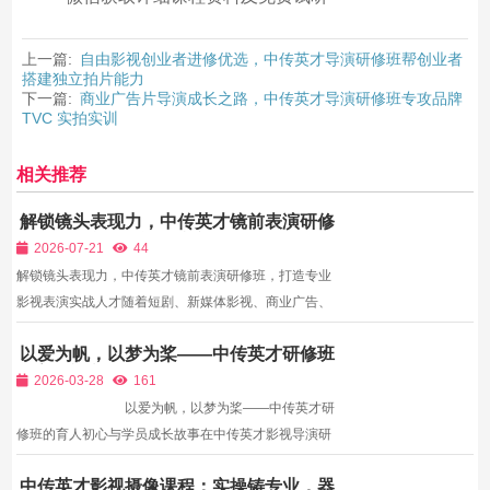
上一篇:
自由影视创业者进修优选，中传英才导演研修班帮创业者
搭建独立拍片能力
下一篇:
商业广告片导演成长之路，中传英才导演研修班专攻品牌
TVC 实拍实训
相关推荐
解锁镜头表现力，中传英才镜前表演研修
班，打造专业影视表演实战人才
2026-07-21
44
解锁镜头表现力，中传英才镜前表演研修班，打造专业
影视表演实战人才随着短剧、新媒体影视、商业广告、
短视频剧情内容的爆发式增长，专业镜前表演人才的市
以爱为帆，以梦为桨——中传英才研修班
场需求持续攀升。不同于传统舞台表演，影视镜前表演
的育人初心与学员成长故事
更强调细腻的情绪表达、自然的肢体语言、精准的镜头
2026-03-28
161
适配，...
以爱为帆，以梦为桨——中传英才研
修班的育人初心与学员成长故事在中传英才影视导演研
修班，每天都在上演着关于热爱与成长的故事。这里有
中传英才影视摄像课程：实操铸专业，器
怀揣导演梦想的零基础小白，有希望提升技能的行业从