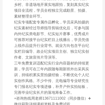
乡村、非遗场地开展实地跟拍，复刻真实纪实
项目全流程，学员全程独立完成勘景、拍摄、
素材整理全环节。
纪实专项配套专属作品孵化，学员采风拍摄的
纪实素材经过导师指导剪辑优化后，可参与国
内外纪实类电影节、纪实短片赛事，优秀成片
可推荐对接平台纪实栏目上线播出，学员凭借
上线作品提升行业背书。就业方向包含平台纪
实栏目编导、政企纪实项目主创、独立纪实创
作者、文旅宣传片导演等。
三年免费复训适配纪实行业内容题材的持续更
新，学员可在三年内跟随每期新班外出采风实
训，持续积累实景拍摄经验，不断优化个人纪
实创作风格。不少中传、北电编导专业研究生
专门报名纪实专项进修，补齐户外实拍短板，
完善毕业纪实长片的落地筹备工作。
+咨询热线周老师13671111002（同步微信）➕
微信获取详细课程资料及免费试听