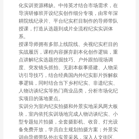
化实训资源稀缺。中传英才结合市场需求，在
导演研修班开设纪实创作细分专项，由常年深
耕院线纪录片、平台纪实栏目制作的导师带队
授课，打造从选题到成片全流程纪实实训体
系。
授课导师拥有多部上线院线、央视纪实栏目的
实战履历，课程内容摒弃剧本化创作逻辑，重
点讲解纪实选题挖掘技巧、户外跟拍现场调
度、突发镜头抓拍、无剧本叙事搭建、人物采
访引导技巧，结合经典国内外纪实影片拆解叙
事逻辑，同时结合当下乡村纪实、非遗纪实、
人物访谈纪实等热门商业品类，分析市场化纪
实项目的落地要点。
实训分为室内纪实拍摄和外景实地采风两大板
块，室内依托实训场地完成人物访谈纪实、小
型专题短片拍摄，全套摄影机、收音、灯光设
备免费开放，学员自主规划拍摄方案；外景实
训由导师带队外出实景采风，深入人文街区、