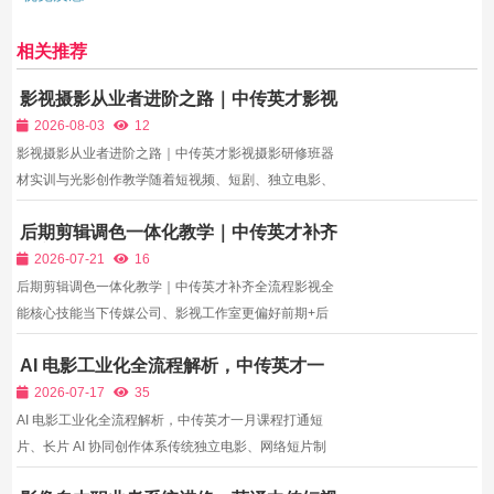
相关推荐
影视摄影从业者进阶之路｜中传英才影视
摄影研修班器材实训与光影创作教学
2026-08-03
12
影视摄影从业者进阶之路｜中传英才影视摄影研修班器
材实训与光影创作教学随着短视频、短剧、独立电影、
商业宣传片市场持续扩张，市场对于专业影视摄影人才
后期剪辑调色一体化教学｜中传英才补齐
需求持续上涨。但市面上大量摄影从业者普遍存在明显
全流程影视全能核心技能
短板：熟练操作相机，却不懂叙事性构图；能够完成基
2026-07-21
16
础拍摄...
后期剪辑调色一体化教学｜中传英才补齐全流程影视全
能核心技能当下传媒公司、影视工作室更偏好前期+后
期全能型人才，只会拍摄、导演不会剪辑调色，独立完
AI 电影工业化全流程解析，中传英才一
成项目需要依赖后期人员，接单成本更高、就业选择更
月课程打通短片、长片 AI 协同创作体系
少；很多影视学习者只学习前期拍摄创作，完全不接触
2026-07-17
35
后期流程...
AI 电影工业化全流程解析，中传英才一月课程打通短
片、长片 AI 协同创作体系传统独立电影、网络短片制
作周期长、场景与群演成本高昂，大量中小影视团队难