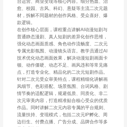
台运营、商业变现等核心内容。细分热血、治
愈、校园、古风、科幻、悬疑等主流二次元题
材，拆解不同题材的创作风格、受众喜好、爆
款逻辑。
在创作核心层面，课程重点讲解AI动漫短剧与
普通静态漫剧、真人短剧的差异化创作思维，
强化动态画面质感、角色动作流畅度、二次元
专属光影氛围、动漫镜头语言。教学员通过AI
技术优化动态画面效果，解决动漫短剧画面卡
顿、动作僵硬、动态不足、画风违和等常见痛
点，打造专业化、精品化的二次元短剧作品。
针对二次元受众审美特点，课程精细化讲解画
风细节、色彩搭配、场景氛围、台词风格、剧
情节奏的适配逻辑，规避低质、同质化、非二
次元审美内容，打造精准贴合核心受众的优质
作品。同时讲解二次元内容专属的平台规则、
流量扶持、变现模式，包括二次元IP孵化、周
边衍生、付费点播、广告分成、品牌合作等多