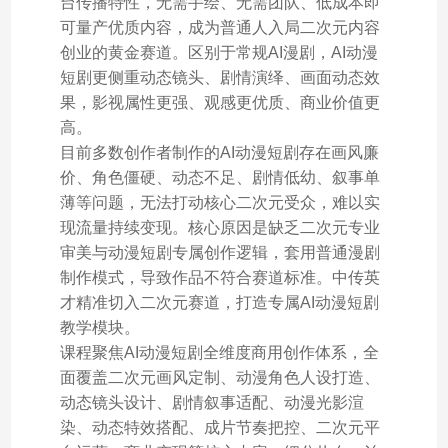
台传播特性，无需手绘、无需团队、低成本即
可量产优质内容，成为普通人入局二次元内容
创业的黄金赛道。区别于常规AI漫剧，AI动漫
短剧更侧重动态镜头、剧情演绎、画面动态效
果，影视属性更强、观感更优质、商业价值更
高。
目前多数创作者制作的AI动漫短剧存在画风廉
价、角色僵硬、动态不足、剧情低幼、叙事单
薄等问题，无法打动核心二次元受众，难以实
现流量持续变现。核心原因是缺乏二次元专业
审美与动漫短剧专属创作逻辑，套用普通漫剧
制作模式，导致作品不符合赛道标准。中传英
才精准切入二次元赛道，打造专属AI动漫短剧
教学模块。
课程聚焦AI动漫短剧全维度商用创作体系，全
面覆盖二次元画风定制、动漫角色人设打造、
动态镜头设计、剧情叙事适配、动漫光影渲
染、动态特效搭配、成片节奏把控、二次元平