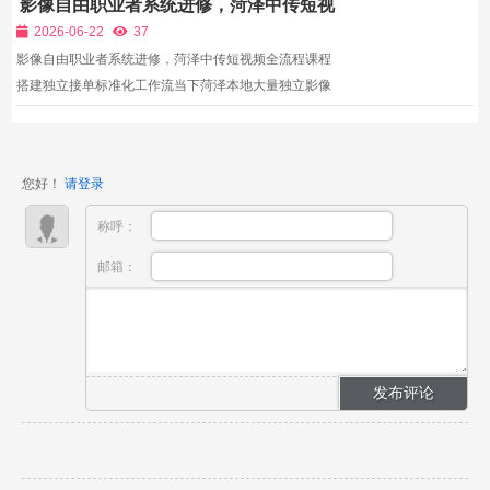
影像自由职业者系统进修，菏泽中传短视
以支撑大场面、奇幻、古风场景实拍；而AI工业化体系
频全流程课程搭建独立接单标准化工作流
可生成虚拟外景、数字群演、奇幻特效画面，大幅压缩
2026-06-22
37
筹备与拍...
影像自由职业者系统进修，菏泽中传短视频全流程课程
搭建独立接单标准化工作流当下菏泽本地大量独立影像
自由从业者依靠零散短片订单维持收入，却长期受多重
行业难题束缚：每一次接单都重新规划拍摄流程，没有
标准化项目模板，前期勘景、分镜、设备准备耗费大量
您好！
请登录
重复时...
称呼：
邮箱：