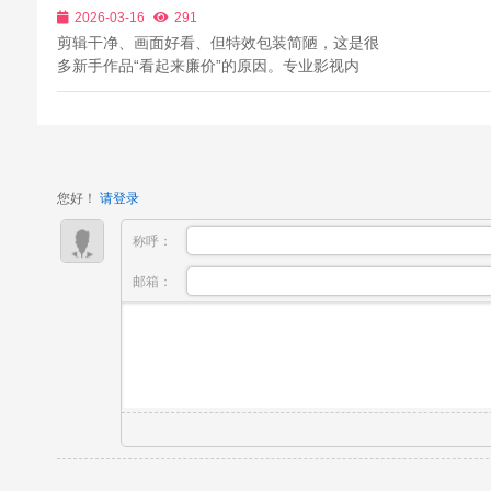
专业质感与播出级效果
2026-03-16
291
镜绘制、拍摄日程规划、场景踩点、主创...
剪辑干净、画面好看、但特效包装简陋，这是很
多新手作品“看起来廉价”的原因。专业影视内
容，除画面外，字幕、片头、片尾、动效、转
场、信息图设计，同样决定作品的完整度、专业
度与播出等级。中传英才影视特效包装课程，专
注提升后期完成度，让你的作品从“能看”升级...
您好！
请登录
称呼：
邮箱：