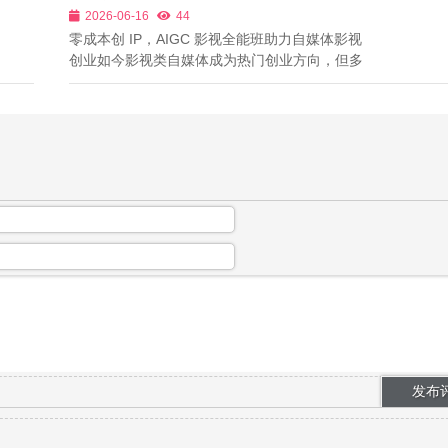
体影视创业
2026-06-16
44
式输出四大核心板块，很多学员学完基础剪...
零成本创 IP，AIGC 影视全能班助力自媒体影视
创业如今影视类自媒体成为热门创业方向，但多
数个人创业者面临多重难题：购置专业设备、租
赁影棚成本高昂；单人团队人手不足，拍摄、剪
辑、编剧全流程耗时耗力；内容产出速度跟不上
平台更新要求，账号难以起量。AIGC技术...