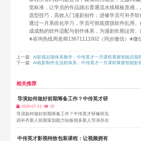
觉标准，让学员的作品跳出普通流水线模板质感，
选型技巧，高效入门漫剧创作；进修学员可补齐软
通过一月系统化学习，学员可彻底摆脱软件乱用、
成成熟的软件适配与创作体系，为漫剧长期运营、
➕咨询热线周老师13671111002（同步微信）
上一篇:
AI影视后期体系教学：中传英才一月课程掌握智能后期
下一篇:
AI电影制作全流程体系：中传英才一月课程掌握智能影
相关推荐
导演如何做好前期筹备工作？中传英才研
修班实训补齐新人前期策划能力短板
2026-07-23
20
导演如何做好前期筹备工作？中传英才研修班实
训补齐新人前期策划能力短板很多新人导演存在
认知误区：认为导演的核心工作只发生在开机拍
摄阶段。实际上影片最终呈现效果，大半由前期
中传英才影视特效包装课程：让视频拥有
筹备阶段决定。完整筹备工作包含剧本研读、分