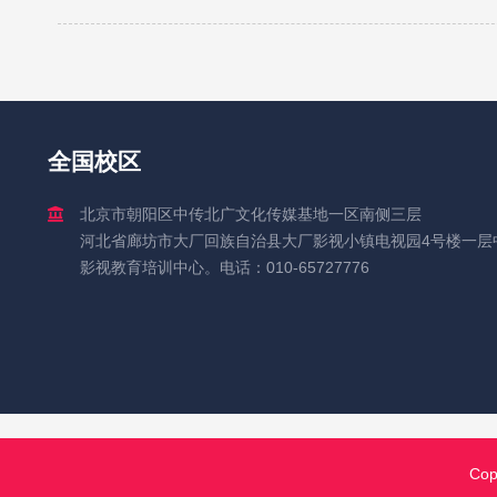
全国校区
北京市朝阳区中传北广文化传媒基地一区南侧三层
河北省廊坊市大厂回族自治县大厂影视小镇电视园4号楼一层
影视教育培训中心。电话：010-65727776
Co