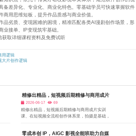
具备差异化、专业化、商业化特色。零基础学员可快速掌握软件
件商用思维短板，提升作品质感与商业价值。
作品劣质、变现困难的困境，精准匹配各类AI漫剧创作场景，形
商业接单、IP变现筑牢基础。
➕微信获取详细课程资料及免费试听
商用逻辑
视大片创作逻辑
精修出精品，短视频后期精修与商用成片
实训课
2026-06-17
69
精修出精品，短视频后期精修与商用成片实训
课、在短视频全流程创作体系里，拍摄是基础，
剪辑是骨架，而后期精修与成片输出直接决定作
品能否用于平台分发、商业接单、品牌宣传。后
零成本创 IP，AIGC 影视全能班助力自媒
期环节分为基础剪辑、精修优化、包装设计、格