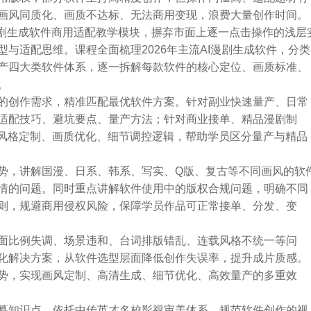
画风同质化、画质不达标、无法商用变现，浪费大量创作时间。
漫剧生成软件商用适配教学模块，摒弃市面上逐一点击操作的浅层
与适配思维。课程全面梳理2026年主流AI漫剧生成软件，分类
产四大类软件体系，逐一拆解每款软件的核心定位、画质标准、
。
的创作需求，精准匹配最优软件方案。针对副业快速量产、日常
适配技巧、避坑要点、量产方法；针对商业接单、精品漫剧制
的风格定制、画质优化、细节调控逻辑，帮助学员区分量产与精品
势，讲解国漫、日系、韩系、写实、Q版、复古等不同画风的软
情的问题。同时重点讲解软件使用中的版权合规问题，明确不同
则，规避商用侵权风险，保障学员作品可正常接单、分发、变
面比例失调、场景违和、台词排版错乱、连载风格不统一等问
化解决方案，从软件选型层面降低创作失误率，提升成片质感。
势，实现画风定制、高清生成、细节优化、高效量产的多重效
纂知识点，依托中传英才名校影视审美体系，规范软件创作的视