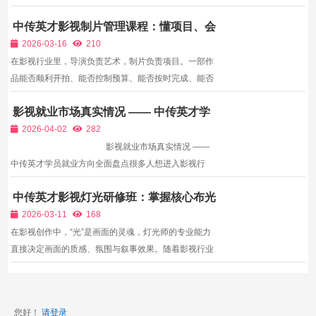
光、轨道稳定器、专业收音、实景拍摄场地是硬性基
中传英才影视制片管理课程：懂项目、会
础，但硬件成本劝退绝大多数影视爱好者：一台入门电
统筹、能落地的影视核心人才
影摄影机搭配镜头预算数万，全套影视灯具、控光附件
2026-03-16
210
动辄十几...
在影视行业里，导演负责艺术，制片负责项目。一部作
品能否顺利开拍、能否控制预算、能否按时完成、能否
落地变现，全靠制片。制片是影视项目的核心、大脑、
影视就业市场真实情况 —— 中传英才学
总指挥，也是行业内最稳定、最容易晋升、最容易接触
员就业方向全面盘点
资源的岗位。2026年，短剧、网剧、宣传片、短视频
2026-04-02
282
项目爆发...
影视就业市场真实情况 ——
中传英才学员就业方向全面盘点很多人想进入影视行
业，但对就业市场缺乏真实了解：到底哪些岗位缺人？
中传英才影视灯光研修班：掌握核心布光
薪资怎么样？好不好找工作？晋升路径是什么？中传英
技巧，成为影视行业稀缺灯光师
才影视教育多年对接一线市场，为大量学...
2026-03-11
168
在影视创作中，“光”是画面的灵魂，灯光师的专业能力
直接决定画面的质感、氛围与叙事效果。随着影视行业
（短视频、短剧、电影、电视剧）的快速发展，具备专
业布光能力的灯光师供不应求，成为稀缺人才。中传英
才影视灯光实践研修班聚焦灯光领域核心技能，以“实
您好！
请登录