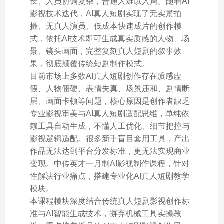
长、人员协调复杂，普通人难以入局。随着AI
影视技术迭代，AI真人短剧实现了无实景拍
摄、无真人演员、低成本快速成片的创作模
式，依托AI技术即可生成真实质感的人物、场
景、镜头画面，完整复刻真人短剧的叙事效
果，彻底颠覆传统短剧制作模式。
目前市场上多数AI真人短剧创作存在质感虚
假、人物僵硬、表情失真、场景违和、剧情断
层、画面卡顿等问题，核心原因是创作者缺乏
专业影视审美与AI真人短剧适配思维，单纯依
赖工具自动生成，不懂人工优化、细节把控与
影视逻辑适配。很多新手盲目套用工具，产出
作品无法达到平台分发标准，更无法实现商业
变现。中传英才一月制AI影视制作课程，针对
性解决行业痛点，搭建专业化AI真人短剧教学
模块。
本课程模块深度结合传统真人短剧影视创作标
准与AI智能生成技术，摒弃机械工具实操教