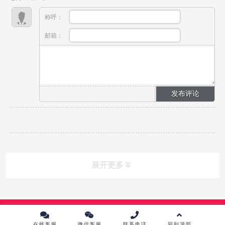
战化教学...
称呼：
邮箱：
展开更多
课程分类
CLASS
Copyright © 2024 中传英才影视教育培训中心 版权所有 |
京ICP备
10215867号-1
在线客服
微信客服
联系电话
回到顶部