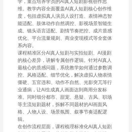
学，重点培养学员的AI真人短剧影视创作思
维。教学内容全面覆盖AI真人短剧核心创作维
度，包括虚拟真人演员人设打造、表情神态智
能适配、肢体动作自然调控、影视场景智能生
成、镜头语言适配、剧情节奏把控、成片质感
优化、平台流量规则、商业变现模式等全套体
系内容。
课程精准区分AI真人短剧与实拍短剧、AI漫剧
的核心差异，讲解专属创作逻辑。针对AI真人
最核心的质感问题，系统教学如何通过参数调
控、风格适配、细节优化，解决虚拟人物表情
僵硬、五官违和、动作不自然、光影突兀等行
业通病，让AI生成真人画面达到商用分发标
准。同时细分都市、甜宠、悬疑、古风、职场
等主流短剧题材，拆解不同题材的AI画面风
格、人物人设、场景氛围、叙事节奏适配逻
辑。
在创作流程层面，课程梳理标准化AI真人短剧