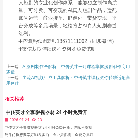
人短剧的专业化创作体系，能够独立制作高质
量、可分发、可变现的AI真人短剧作品，适配
账号运营、商业接单、IP孵化、带货变现、平
台分成等多元场景，轻松抢占AI真人短剧赛道
红利。
➕咨询热线周老师13671111002（同步微信）
➕微信获取详细课程资料及免费试听
上一篇:
AI漫剧制作全解析：中传英才一月课程掌握漫剧创作商用
逻辑
下一篇:
主流AI视频生成工具解析：中传英才课程教你精准适配商
用创作
相关推荐
中传英才全套影视器材 24 小时免费开
放，消除学影视硬件门槛
2026-07-24
23
中传英才全套影视器材 24 小时免费开放，消除学影视
硬件门槛想要学好影视实拍，专业摄影机、全套分层灯