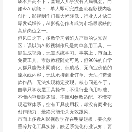
成本居高不下，普通人几乎没有入局机会。而
如今AI赋能下，单人即可完成全流程影视内容
创作，影视制作门槛大幅降低，行业人才缺口
爆发式增长，AI影视创作者成为市场最紧缺的
高薪岗位之一。
但风口之下，多数学习者陷入严重的认知误
区：误以为AI影视制作只是简单套用工具、一
键生成视频，无需系统学习。事实上，市面上
免费工具、零散教程随处可见，但90%的自学
人群只能做出同质化、低质感、无商业价值的
流水线内容，无法承接商业订单、无法打造爆
款作品、无法实现稳定变现。核心问题在于，
自学只学表层工具操作，不懂行业商用标准、
不懂内容爆款逻辑、不懂AI参数适配、不懂变
现运营体系，空有工具使用权，却没有商业化
创作能力，最终只能沦为无效跟风。
市面上多数AI影视教学存在明显短板，要么侧
重碎片化工具实操，缺乏系统化行业认知；要