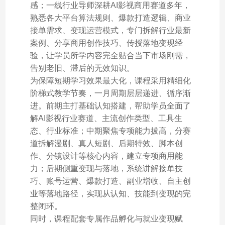
感；一线行业导师深耕AI影视商用赛道多年，
熟悉各大平台算法规则、爆款打造逻辑、商业
接单需求、变现运营模式，专门拆解行业最新
案例、分享商用创作技巧、传授落地变现经
验，让学员所学内容完全贴合当下市场刚需，
告别老旧、滞后的无效知识。
为保障短期学习效果最大化，课程采用精细化
阶梯式教学节奏，一月周期层层递进、循序渐
进。前期主打基础认知搭建，帮助学员全面了
解AI影视行业赛道、主流创作类型、工具生
态、行业标准；中期聚焦专项能力拔高，分赛
道拆解漫剧、真人短剧、后期特效、脚本创
作、分镜设计等核心内容，建立专项商用能
力；后期侧重变现与落地，系统讲解接单技
巧、账号运营、爆款打造、副业增收、自主创
业等落地路径，实现从认知、技能到变现的完
整闭环。
同时，课程配套专属作品孵化与就业变现赋