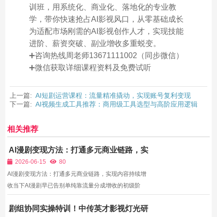
训班，用系统化、商业化、落地化的专业教
学，带你快速抢占AI影视风口，从零基础成长
为适配市场刚需的AI影视创作人才，实现技能
进阶、薪资突破、副业增收多重蜕变。
➕咨询热线周老师13671111002（同步微信）
➕微信获取详细课程资料及免费试听
上一篇:
AI短剧运营课程：流量精准撬动，实现账号复利变现
下一篇:
AI视频生成工具推荐：商用级工具选型与高阶应用逻辑
相关推荐
AI漫剧变现方法：打通多元商业链路，实
现内容持续增收
2026-06-15
80
AI漫剧变现方法：打通多元商业链路，实现内容持续增
收当下AI漫剧早已告别单纯靠流量分成增收的初级阶
段，形成了多维度、全渠道的商业变现生态。但市面上
剧组协同实操特训！中传英才影视灯光研
绝大多数碎片化教程只教制作、不教变现，导致数万入