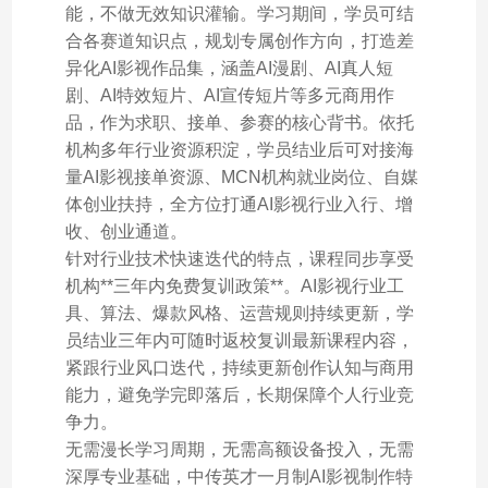
能，不做无效知识灌输。学习期间，学员可结
合各赛道知识点，规划专属创作方向，打造差
异化AI影视作品集，涵盖AI漫剧、AI真人短
剧、AI特效短片、AI宣传短片等多元商用作
品，作为求职、接单、参赛的核心背书。依托
机构多年行业资源积淀，学员结业后可对接海
量AI影视接单资源、MCN机构就业岗位、自媒
体创业扶持，全方位打通AI影视行业入行、增
收、创业通道。
针对行业技术快速迭代的特点，课程同步享受
机构**三年内免费复训政策**。AI影视行业工
具、算法、爆款风格、运营规则持续更新，学
员结业三年内可随时返校复训最新课程内容，
紧跟行业风口迭代，持续更新创作认知与商用
能力，避免学完即落后，长期保障个人行业竞
争力。
无需漫长学习周期，无需高额设备投入，无需
深厚专业基础，中传英才一月制AI影视制作特