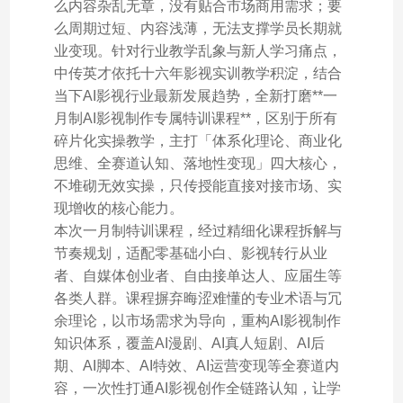
么内容杂乱无章，没有贴合市场商用需求；要
么周期过短、内容浅薄，无法支撑学员长期就
业变现。针对行业教学乱象与新人学习痛点，
中传英才依托十六年影视实训教学积淀，结合
当下AI影视行业最新发展趋势，全新打磨**一
月制AI影视制作专属特训课程**，区别于所有
碎片化实操教学，主打「体系化理论、商业化
思维、全赛道认知、落地性变现」四大核心，
不堆砌无效实操，只传授能直接对接市场、实
现增收的核心能力。
本次一月制特训课程，经过精细化课程拆解与
节奏规划，适配零基础小白、影视转行从业
者、自媒体创业者、自由接单达人、应届生等
各类人群。课程摒弃晦涩难懂的专业术语与冗
余理论，以市场需求为导向，重构AI影视制作
知识体系，覆盖AI漫剧、AI真人短剧、AI后
期、AI脚本、AI特效、AI运营变现等全赛道内
容，一次性打通AI影视创作全链路认知，让学