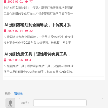
修班培养适配工业化剧组的专业灯光人才
局者扎堆基础流量赛道，同质化内容泛滥、单条收益持
2026-06-01
77
续走低。...
剧组协同实操特训！中传英才影视灯光研修班培养适配
工业化剧组的专业灯光人才很多影视灯光学习者存在一
个认知误区：认为只要会布光、会用设备，就能胜任剧
AI 漫剧赛道红利全面释放，中传英才系
组灯光师岗位。但在真实的工业化影视剧组中，技术只
统教学打造专业漫剧商业创作者
是基础，协同能力、流程意识、职业素养才是入行上岗
2026-07-14
32
的核心...
AI 漫剧赛道红利全面释放，中传英才系统教学打造专业
漫剧商业创作者2026年各大短视频、长视频、网文平
台持续加码AI漫剧内容扶持，抖音、快手、红果短剧、
AI 短剧免费工具｜理性看待免费工具，
B站均推出漫剧专属流量激励与保底分账政策，数据显
分清练习和商业使用边界
示AI漫剧用户规模持续暴涨，单部优质系列漫剧平台分
2026-08-06
4
账可达数...
AI 短剧免费工具｜理性看待免费工具，分清练习和商业
使用边界刚刚接触AI短剧的新手，都喜欢寻找AI短剧免
费工具，不需要付费会员就可以生成AI画面、脚本、剪
辑素材，零成本就可以体验AI短剧相关功能。免费工具
适合零基础学习者，拿来做个人练习，感受AI创作的效
您好！
请登录
果。但...
称呼：