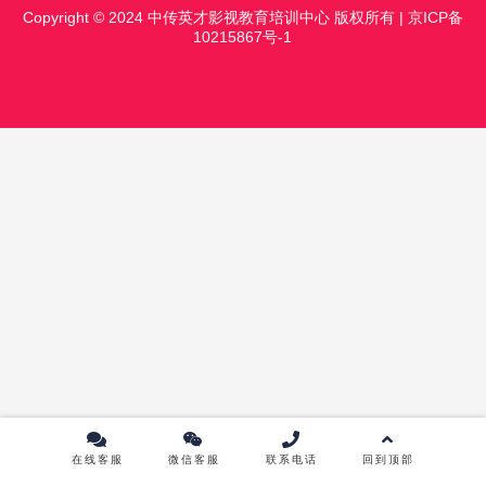
Copyright © 2024 中传英才影视教育培训中心 版权所有 |
京ICP备
课程中心
10215867号-1
镜头前表演进修班
影视摄影实践研修班
影视摄像高级班
影视导演实践研修班
影视灯光实践研修班
影视编剧实践研修班
学员作品
中传资讯
最新消息
NEWS
AI 短视频电影化，用 AI 技术让普通短视频
拥有电影级质感
2026-08-07
0
在线客服
微信客服
联系电话
回到顶部
AI 真人剧场景制作的现状与突破，读懂 AI
虚拟场景的真实水平